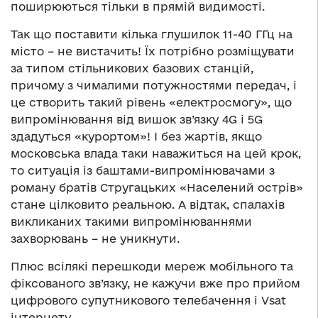
поширюються тільки в прямій видимості.
Так що поставити кілька глушилок 11-40 ГГц на
місто – не вистачить! Їх потрібно розміщувати
за типом стільникових базових станцій,
причому з чималими потужностями передач, і
це створить такий рівень «електросмогу», що
випромінювання від вишок зв’язку 4G і 5G
здадуться «курортом»! І без жартів, якщо
московська влада таки наважиться на цей крок,
то ситуація із баштами-випромінювачами з
роману братів Стругацьких «Населений острів»
стане цілковито реальною. А відтак, спалахів
викликаних такими випромінюваннями
захворювань – не уникнути.
Плюс всілякі перешкоди мереж мобільного та
фіксованого зв’язку, не кажучи вже про прийом
цифрового супутникового телебачення і Vsat
інтернету.