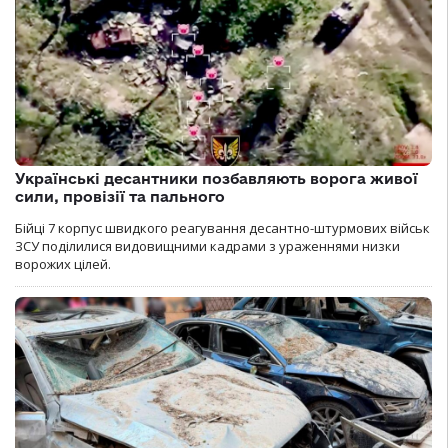
Українські десантники позбавляють ворога живої
сили, провізії та пального
Бійці 7 корпус швидкого реагування десантно-штурмових військ
ЗСУ поділилися видовищними кадрами з ураженнями низки
ворожих цілей.