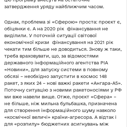
затвердження уряду найближчим часом.
Однак, проблема зі «Сферою» проста: проєкт є,
обіцянки є. А на 2020 рік фінансування не
виділили. У поточній ситуації світової
економічної кризи фінансування на 2021 рік
чекати тим більше не доводиться. Знову ж таки,
треба враховувати, що, за відомостями
державного інформаційного агентства РІА
«Новини», для запуску системи в повному
обсязі – необхідно запустити в космос 148
ракет, з яких 24 – нові важкі ракети «Ангара-А5».
Поточну ситуацію з новими ракетоносіями у РФ
ми вже навели вище. Отже, проєкт «Сфера» –
не більше, ніж мильна бульбашка, призначена
для створення інформаційного шуму навколо
«космічної величі» країни-агресора. А відтак і
для «розпилу» бюджетних асигнувань між