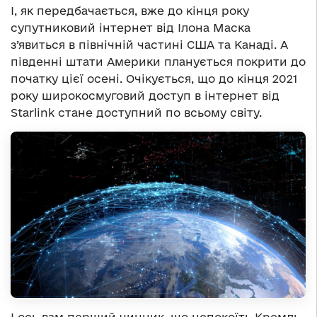
І, як передбачається, вже до кінця року
супутниковий інтернет від Ілона Маска
з’явиться в північній частині США та Канаді. А
південні штати Америки планується покрити до
початку цієї осені. Очікується, що до кінця 2021
року широкосмуговий доступ в інтернет від
Starlink стане доступний по всьому світу.
І ось вам перший чинник, що непокоїть Кремль,