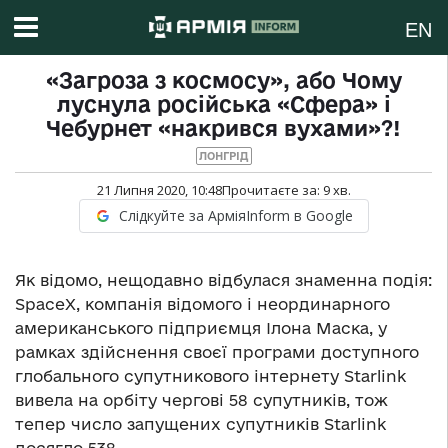
EN
«Загроза з космосу», або Чому
луснула російська «Сфера» і
Чебурнет «накрився вухами»?!
ЛОНГРІД
21 Липня 2020, 10:48
Прочитаєте за:
9
хв.
Слідкуйте за АрміяInform в Google
Як відомо, нещодавно відбулася знаменна подія:
SpaceX, компанія відомого і неординарного
американського підприємця Ілона Маска, у
рамках здійснення своєї програми доступного
глобального супутникового інтернету Starlink
вивела на орбіту чергові 58 супутників, тож
тепер число запущених супутників Starlink