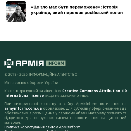
«Це зло має бути переможене»: історія
українця, який пережив російський полон
© 2018 - 2026, ІНФОРМАЦІЙНЕ АГЕНТСТВО,
Міністерство оборони України
Контент доступний за ліцензією
Creative Commons Attribution 4.0
International license
якщо не зазначено інше.
При використанні контенту з сайту АрміяInform посилання на
armyinform.com.ua
обов’язкове. Для суб’єктів у сфері онлайн-медіа
обов’язковим є розміщення у першому абзаці матеріалу прямого та
відкритого для пошукових систем гіперпосилання на цитований
матеріал.
Політика користування сайтом АрміяInform