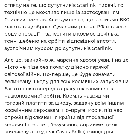
огляду на те, що супутників Starlink тисячі, то
технічно це можливо лише із застосуванням
бойових лазерів. Але сумнівно, що російські ВКС
мають таку зброю. Сучасний рівень РФ в такого
роду операції – запустити в космос декілька
тонн щебеню на орбіти відповідної висоти,
зустрічним курсом до супутників Starlink.
Але це, звичайно ж, марення хворої уяви, і на це
ніхто не піде без початку дійсно гарячої
світової війни. По-перше, це буде означати
величезну шкоду для всіх космічних запусків на
багато років вперед за рахунок засмічення
навколоземної орбіти. Кремль навряд чи
готовий платити за шкоду, завдану всім іншим
космічним державам. По-друге, Росія, під час
спроби відключення країни від глобальної
мережі Інтернет, безумовно, сприйме це як
військову атаку, і як Casus Belli (привід для