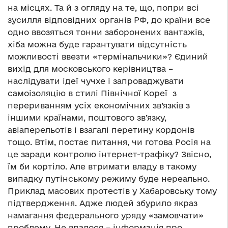
на місцях. Та й з огляду на те, що, попри всі
зусилля відповідних органів РФ, до країни все
одно ввозяться тонни заборонених вантажів,
хіба можна буде гарантувати відсутність
можливості ввезти «термінальчики»? Єдиний
вихід для московського керівництва –
наслідувати ідеї чучхе і запроваджувати
самоізоляцію в стилі Північної Кореї з
перериванням усіх економічних зв’язків з
іншими країнами, поштового зв’язку,
авіаперельотів і взагалі перетину кордонів
тощо. Втім, постає питання, чи готова Росія на
це заради контролю інтернет-трафіку? Звісно,
їм би кортіло. Але втримати владу в такому
випадку путінському режиму буде нереально.
Приклад масових протестів у Хабаровську тому
підтвердження. Адже людей збурило якраз
намагання федерального уряду «замовчати»
проблему. Не вдалося – інформація про