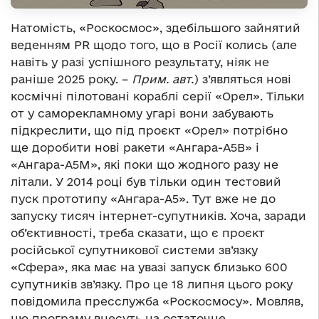
Натомість, «Роскосмос», здебільшого зайнятий
веденням PR щодо того, що в Росії колись (але
навіть у разі успішного результату, ніяк не
раніше 2025 року. –
Прим. авт.
) з’являться нові
космічні пілотовані кораблі серії «Орел». Тільки
от у саморекламному угарі вони забувають
підкреслити, що під проєкт «Орел» потрібно
ще доробити нові ракети «Ангара-А5В» і
«Ангара-А5М», які поки що жодного разу не
літали. У 2014 році був тільки один тестовий
пуск прототипу «Ангара-А5». Тут вже не до
запуску тисяч інтернет-супутників. Хоча, заради
об’єктивності, треба сказати, що є проєкт
російської супутникової системи зв’язку
«Сфера», яка має на увазі запуск близько 600
супутників зв’язку. Про це 18 липня цього року
повідомила пресслужба «Роскосмосу». Мовляв,
цю програму внесуть на остаточне