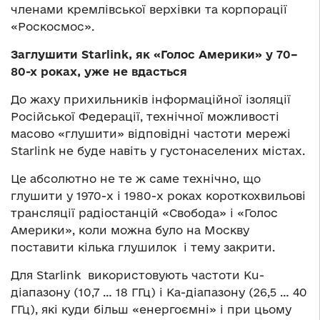
членами кремлівської верхівки та корпорації
«Роскосмос».
Заглушити Starlink, як «Голос Америки» у 70–
80-х роках, уже не вдасться
До жаху прихильників інформаційної ізоляції
Російської Федерації, технічної можливості
масово «глушити» відповідні частоти мережі
Starlink не буде навіть у густонаселених містах.
Це абсолютно не те ж саме технічно, що
глушити у 1970-х і 1980-х роках короткохвильові
трансляції радіостанцій «Свобода» і «Голос
Америки», коли можна було на Москву
поставити кілька глушилок і тему закрити.
Для Starlink використовують частоти Ku-
діапазону (10,7 … 18 ГГц) і Ka-діапазону (26,5 … 40
ГГц), які куди більш «енергоємні» і при цьому