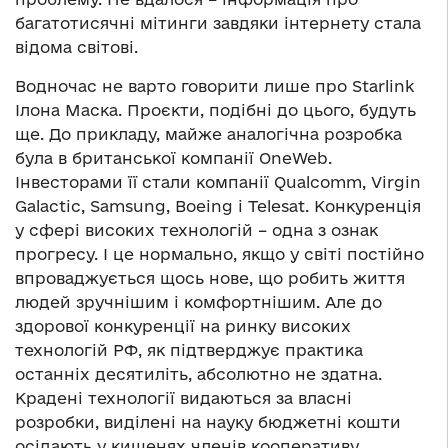
багатотисячні мітинги завдяки інтернету стала
відома світові.
Водночас не варто говорити лише про Starlink
Ілона Маска. Проєкти, подібні до цього, будуть
ще. До прикладу, майже аналогічна розробка
була в британської компанії OneWeb.
Інвесторами її стали компанії Qualcomm, Virgin
Galactic, Samsung, Boeing і Telesat. Конкуренція
у сфері високих технологій – одна з ознак
прогресу. І це нормально, якщо у світі постійно
впроваджується щось нове, що робить життя
людей зручнішим і комфортнішим. Але до
здорової конкуренції на ринку високих
технологій РФ, як підтверджує практика
останніх десятиліть, абсолютно не здатна.
Крадені технології видаються за власні
розробки, виділені на науку бюджетні кошти
осідають у кишенях членів кооперативу