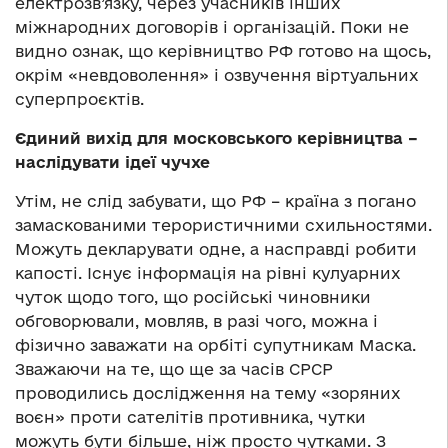
електрозв’язку, через учасників інших
міжнародних договорів і організацій. Поки не
видно ознак, що керівництво РФ готово на щось,
окрім «невдоволення» і озвучення віртуальних
суперпроєктів.
Єдиний вихід для московського керівництва –
наслідувати ідеї чучхе
Утім, не слід забувати, що РФ – країна з погано
замаскованими терористичними схильностями.
Можуть декларувати одне, а насправді робити
капості. Існує інформація на рівні кулуарних
чуток щодо того, що російські чиновники
обговорювали, мовляв, в разі чого, можна і
фізично заважати на орбіті супутникам Маска.
Зважаючи на те, що ще за часів СРСР
проводились дослідження на тему «зоряних
воєн» проти сателітів противника, чутки
можуть бути більше, ніж просто чутками. З