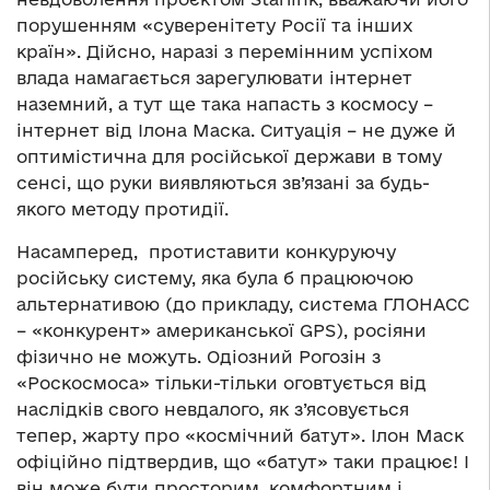
порушенням «суверенітету Росії та інших
країн». Дійсно, наразі з перемінним успіхом
влада намагається зарегулювати інтернет
наземний, а тут ще така напасть з космосу –
інтернет від Ілона Маска. Ситуація – не дуже й
оптимістична для російської держави в тому
сенсі, що руки виявляються зв’язані за будь-
якого методу протидії.
Насамперед, протиставити конкуруючу
російську систему, яка була б працюючою
альтернативою (до прикладу, система ГЛОНАСС
– «конкурент» американської GPS), росіяни
фізично не можуть. Одіозний Рогозін з
«Роскосмоса» тільки-тільки оговтується від
наслідків свого невдалого, як з’ясовується
тепер, жарту про «космічний батут». Ілон Маск
офіційно підтвердив, що «батут» таки працює! І
він може бути просторим, комфортним і