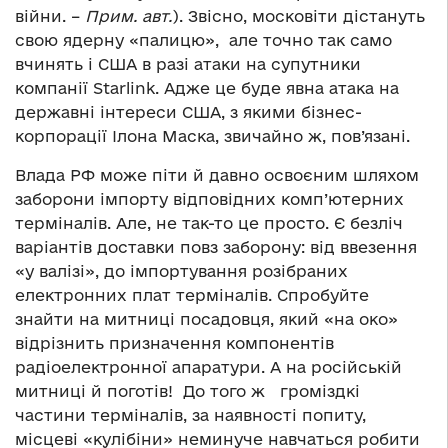
війни. –
Прим. авт.
). Звісно, московіти дістануть
свою ядерну «палицю», але точно так само
вчинять і США в разі атаки на супутники
компанії Starlink. Адже це буде явна атака на
державні інтереси США, з якими бізнес-
корпорації Ілона Маска, звичайно ж, пов’язані.
Влада РФ може піти й давно освоєним шляхом
заборони імпорту відповідних комп’ютерних
терміналів. Але, не так-то це просто. Є безліч
варіантів доставки повз заборону: від ввезення
«у валізі», до імпортування розібраних
електронних плат терміналів. Спробуйте
знайти на митниці посадовця, який «на око»
відрізнить призначення компонентів
радіоелектронної апаратури. А на російській
митниці й поготів! До того ж громіздкі
частини терміналів, за наявності попиту,
місцеві «кулібіни» неминуче навчаться робити