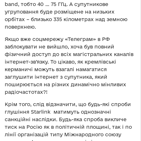
band, тобто 40 … 75 ГГц. А супутникове
угруповання буде розміщене на низьких
орбітах – близько 335 кілометрах над земною
поверхнею.
Якщо вже соцмережу «Телеграм» в РФ
заблокувати не вийшло, хоча був повний
фізичний доступ до всіх магістральних каналів
інтернет-зв’язку. То цікаво, як кремлівські
керманичі можуть взагалі намагатися
заглушити інтернет з супутника, який
поширюється на різних динамічно мінливих
радіочастотах?!
Крім того, слід відзначити, що будь-які спроби
глушіння Starlink матимуть однозначні
санкційні наслідки. Будь-яка спроба викличе
тиск на Росію як в політичній площині, так і по
лінії організацій типу Міжнародного союзу