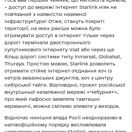
– доступ до мережі інтернет Starlink ніяк не
пов’язаний з наявністю наземної
інфраструктури! Отже, стануть покриті
території, на яких раніше можна було
отримувати доступ в інтернет тільки через
дорогі термінали двостороннього
супутникового інтернету Vsat або через ще
більш дорогі системи типу Inmarsat, Globalsat,
Thuraya. Простою мовою, Starlink дозволить
отримати стійке інтернет-з’єднання хоч із
нетрів амазонських джунглів, хоч з центру
сибірської тайги. Відповідно, проєкт російської
внутрішньої незалежної мережі «Чебурнет»,
про який пафосно заявляли тамтешні
керманичі, можна сміливо зливати у виходок.
Водночас нинішня влада Росії неодноразово в
напівофіційному порядку висловлювала
невдоволення проєктом Starlink, вважаючи його