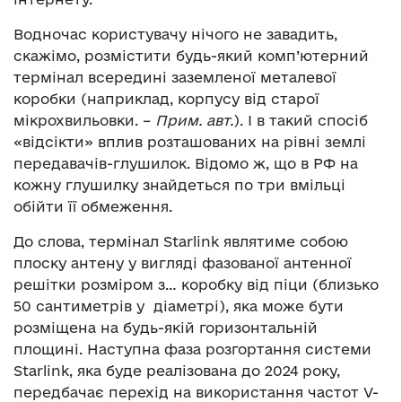
Водночас користувачу нічого не завадить,
скажімо, розмістити будь-який комп’ютерний
термінал всередині заземленої металевої
коробки (наприклад, корпусу від старої
мікрохвильовки. –
Прим. авт.
). І в такий спосіб
«відсікти» вплив розташованих на рівні землі
передавачів-глушилок. Відомо ж, що в РФ на
кожну глушилку знайдеться по три вмільці
обійти її обмеження.
До слова, термінал Starlink являтиме собою
плоску антену у вигляді фазованої антенної
решітки розміром з… коробку від піци (близько
50 сантиметрів у діаметрі), яка може бути
розміщена на будь-якій горизонтальній
площині. Наступна фаза розгортання системи
Starlink, яка буде реалізована до 2024 року,
передбачає перехід на використання частот V-