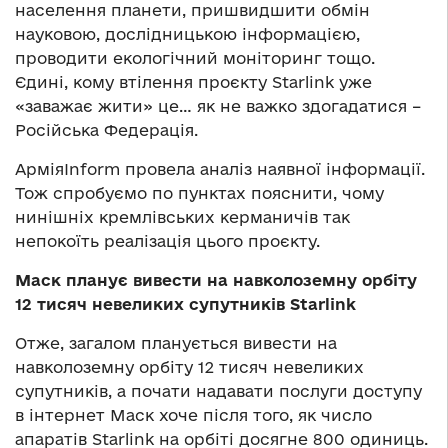
населення планети, пришвидшити обмін
науковою, дослідницькою інформацією,
проводити екологічний моніторинг тощо.
Єдині, кому втілення проєкту Starlink уже
«заважає жити» це… як не важко здогадатися –
Російська Федерація.
АрміяInform провела аналіз наявної інформації.
Тож спробуємо по пунктах пояснити, чому
нинішніх кремлівських керманичів так
непокоїть реалізація цього проєкту.
Маск планує вивести на навколоземну орбіту
12 тисяч невеликих супутників Starlink
Отже, загалом планується вивести на
навколоземну орбіту 12 тисяч невеликих
супутників, а почати надавати послуги доступу
в інтернет Маск хоче після того, як число
апаратів Starlink на орбіті досягне 800 одиниць.