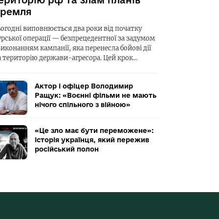
ериторію рф та злам планів
ремля
ьогодні виповнюється два роки від початку
урської операції — безпрецедентної за задумом
виконанням кампанії, яка перенесла бойові дії
а територію держави-агресора. Цей крок…
Актор і офіцер Володимир
Ращук: «Воєнні фільми не мають
нічого спільного з війною»
«Це зло має бути переможене»:
історія українця, який пережив
російський полон