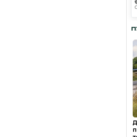
П
Д
п