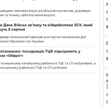
и» завдали чергових втрат російським окупантам, уразивши
и та техніку забезпечення ворога.
и День Військ зв’язку та кібербезпеки ЗСУ, який
уть 8 серпня
димир Зеленський підписав указ про встановлення Дня
езпеки Збройних Сил України.
ілізованих: посадовців ТЦК підозрюють у
ром «Оберіг»
 колишньому начальнику районного ТЦК та СП на Буковині, а
начальнику районного ТЦК та СП на Волині.