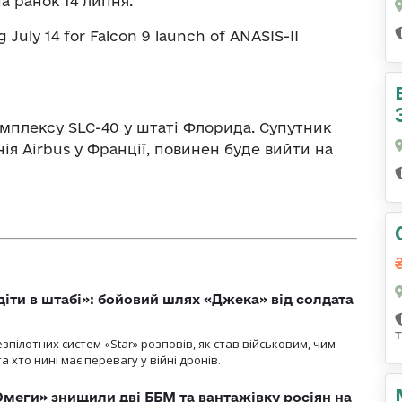
а ранок 14 липня.
g July 14 for Falcon 9 launch of ANASIS-II
омплексу SLC-40 у штаті Флорида. Супутник
нія Airbus у Франції, повинен буде вийти на
діти в штабі»: бойовий шлях «Джека» від солдата
пілотних систем «Star» розповів, як став військовим, чим
 хто нині має перевагу у війні дронів.
меги» знищили дві ББМ та вантажівку росіян на