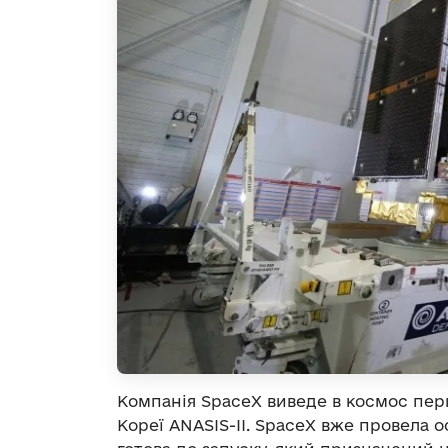
Компанія SpaceX виведе в космос перш
Кореї ANASIS-II. SpaceX вже провела о