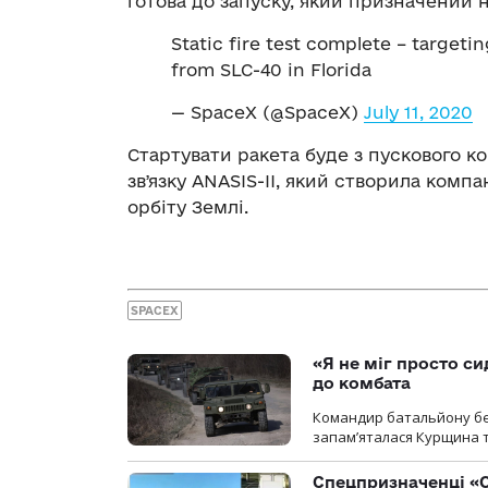
готова до запуску, який призначений н
Static fire test complete – targetin
from SLC-40 in Florida
— SpaceX (@SpaceX)
July 11, 2020
Стартувати ракета буде з пускового к
звʼязку ANASIS-II, який створила компа
орбіту Землі.
SPACEX
«Я не міг просто си
до комбата
Командир батальйону без
запам’яталася Курщина та
Спецпризначенці «О