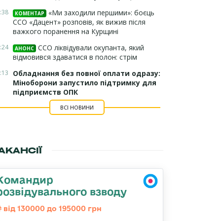
:38
«Ми заходили першими»: боєць
КОМЕНТАР
ССО «Дацент» розповів, як вижив після
важкого поранення на Курщині
:24
ССО ліквідували окупанта, який
АНОНС
відмовився здаватися в полон: стрім
:13
Обладнання без повної оплати одразу:
Міноборони запустило підтримку для
підприємств ОПК
ВСІ НОВИНИ
АКАНСІЇ
Командир
розвідувального взводу
від 130000 до 195000 грн