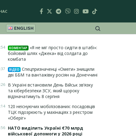
НАС
ENGLISH
:54
«Я не міг просто сидіти в штабі»:
КОМЕНТАР
бойовий шлях «Джека» від солдата до
комбата
:37
Спецпризначенці «Омеги» знищили
ВІДЕО
дві ББМ та вантажівку росіян на Донеччині
:26
В Україні встановили День Військ зв’язку
та кібербезпеки ЗСУ, який щороку
відзначатимуть 8 серпня
:14
120 неіснуючих мобілізованих: посадовців
ТЦК підозрюють у махінаціях з реєстром
«Оберіг»
:56
НАТО виділить Україні €70 млрд
військової допомоги у 2026 році