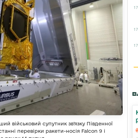
17
17
17
В
ий військовий супутник звʼязку Південної
станні перевірки ракети-носія Falcon 9 і