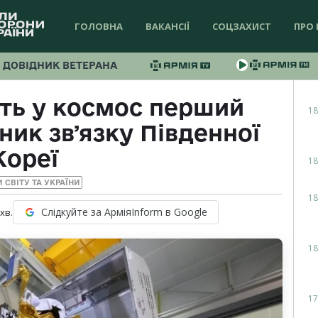
ГОЛОВНА
ВАКАНСІЇ
СОЦЗАХИСТ
ПРО 
ДОВІДНИК ВЕТЕРАНА
ть у космос перший
18
ник звʼязку Південної
Кореї
18
 СВІТУ ТА УКРАЇНИ
18
Слідкуйте за АрміяInform в Google
хв.
18
17