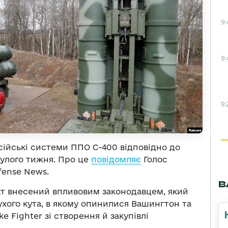
9:
9:
9:
ійські системи ППО С-400 відповідно до
нулого тижня. Про це
повідомляє
Голос
fense News.
В
кт внесений впливовим законодавцем, який
ухого кута, в якому опинилися Вашингтон та
ke Fighter зі створення й закупівлі