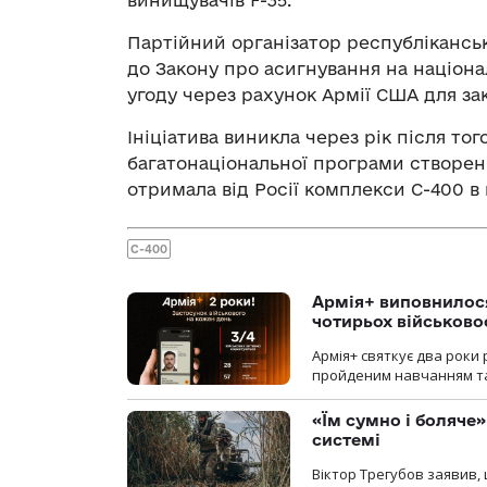
Партійний організатор республіканськ
до Закону про асигнування на націонал
угоду через рахунок Армії США для зак
Ініціатива виникла через рік після то
багатонаціональної програми створення
отримала від Росії комплекси С-400 в
С-400
Армія+ виповнилося
чотирьох військов
Армія+ святкує два роки 
пройденим навчанням та
«Їм сумно і боляче»
системі
Віктор Трегубов заявив, 