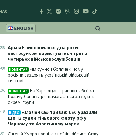
НАС
ENGLISH
:08
Армія+ виповнилося два роки:
застосунком користуються троє з
чотирьох військовослужбовців
:55
«Їм сумно і боляче»: чому
КОМЕНТАР
росіяни заздрять українській військовій
системі
:36
На Харківщині тривають бої за
КОМЕНТАР
Козачу Лопань: рф намагається заводити
окремі групи
:18
«МоЛоЧКа» триває: СБС уразили
ВІДЕО
ще 12 суден тіньового флоту рф у
Чорному та Азовському морях
:01
Євгеній Хмара привітав воїнів військ зв’язку