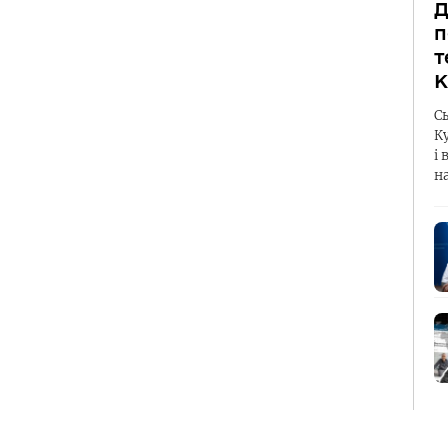
Д
п
т
К
С
К
і 
н