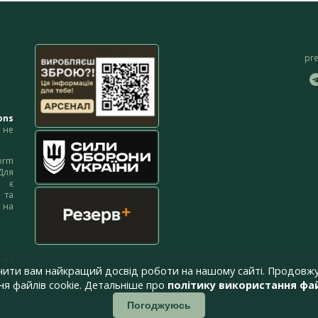
pr
ons
не
orm
Для
м є
 та
 на
 на
чити вам найкращий досвід роботи на нашому сайті. Продовжу
я файлів cookie. Детальніше про
політику використання фай
Погоджуюсь