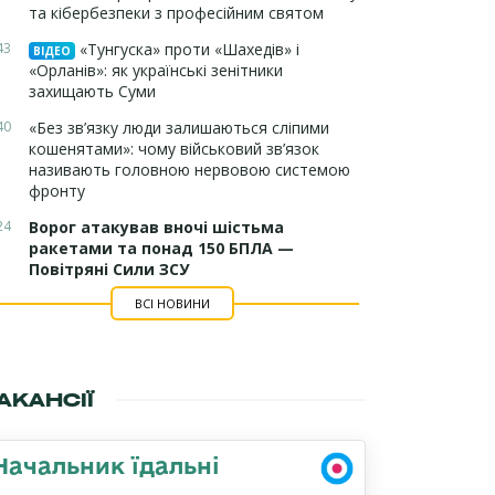
та кібербезпеки з професійним святом
43
«Тунгуска» проти «Шахедів» і
ВІДЕО
«Орланів»: як українські зенітники
захищають Суми
40
«Без зв’язку люди залишаються сліпими
кошенятами»: чому військовий зв’язок
називають головною нервовою системою
фронту
24
Ворог атакував вночі шістьма
ракетами та понад 150 БПЛА —
Повітряні Сили ЗСУ
ВСІ НОВИНИ
АКАНСІЇ
Начальник їдальні