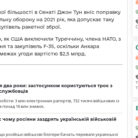
ої більшості в Сенаті Джон Тун вніс поправку
ьну оборону на 2021 рік, яка допускає таку
упівель ракетної зброї.
го, як США виключили Туреччину, члена НАТО, з
 та закупівель F-35, оскільки Анкара
 межах угоди вартістю $2,5 млрд.
 два роки: застосунком користуються троє з
ослужбовців
роботи: 3 млн електронних рапортів, 732 тисячі військових із
 понад 16 млн знижок.
: чому росіяни заздрять українській військовій
що російські військові блогери бачать переваги української