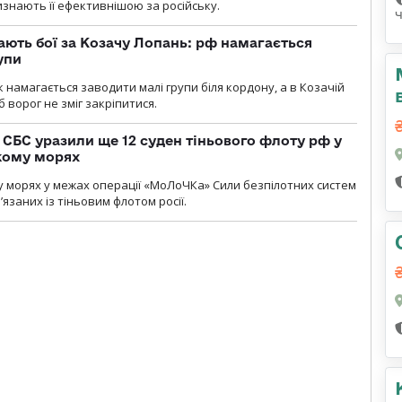
изнають її ефективнішою за російську.
ають бої за Козачу Лопань: рф намагається
упи
 намагається заводити малі групи біля кордону, а в Козачій
 ворог не зміг закріпитися.
СБС уразили ще 12 суден тіньового флоту рф у
кому морях
 морях у межах операції «МоЛоЧКа» Сили безпілотних систем
’язаних із тіньовим флотом росії.