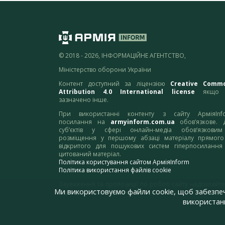
© 2018 - 2026, ІНФОРМАЦІЙНЕ АГЕНТСТВО,
Міністерство оборони України
Контент доступний за ліцензією
Creative Comm
Attribution 4.0 International license
якщо 
зазначено інше.
При використанні контенту з сайту АрміяInf
посилання на
armyinform.com.ua
обов’язкове. 
суб’єктів у сфері онлайн-медіа обов’язкови
розміщення у першому абзаці матеріалу прямого
відкритого для пошукових систем гіперпосилання
цитований матеріал.
Політика користування сайтом АрміяInform
Політика використання файлів cookie
Зауваження та пропозиції по роботі сайту надсилайте
Ми використовуємо файли cookie, щоб забезпе
адресу:
webmaster@armyinform.com.ua
використанн