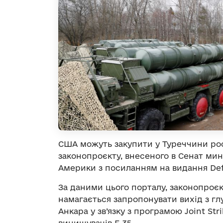
США можуть закупити у Туреччини рос
законопроєкту, внесеного в Сенат ми
Америки з посиланням на видання De
За даними цього порталу, законопроє
намагається запропонувати вихід з гл
Анкара у зв’язку з програмою Joint Stri
винищувачів F-35.