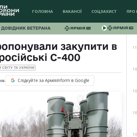
ГОЛОВНА
ВАКАНСІЇ
СОЦЗАХИСТ
ПРО 
ДОВІДНИК ВЕТЕРАНА
ропонували закупити в
11
російські С-400
 СВІТУ ТА УКРАЇНИ
10
Слідкуйте за АрміяInform в Google
хв.
10
10
10