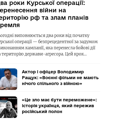
ва роки Курської операції:
еренесення війни на
ериторію рф та злам планів
ремля
ьогодні виповнюється два роки від початку
урської операції — безпрецедентної за задумом
виконанням кампанії, яка перенесла бойові дії
а територію держави-агресора. Цей крок…
Актор і офіцер Володимир
Ращук: «Воєнні фільми не мають
нічого спільного з війною»
«Це зло має бути переможене»:
історія українця, який пережив
російський полон