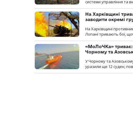
системи управління та в
На Харківщині трив
заводити окремі гр
На Харківщині противник
Лопані тривають бої, щоб
«МоЛоЧКа» триває: 
Чорному та Азовсь
У Чорному та Азовському
уразили ще 12 суден, пов