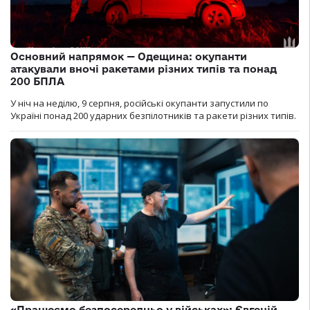
Основний напрямок — Одещина: окупанти
атакували вночі ракетами різних типів та понад
200 БПЛА
У ніч на неділю, 9 серпня, російські окупанти запустили по
Україні понад 200 ударних безпілотників та ракети різних типів.
«Працюємо безпосередньо у військах»: Євгеній