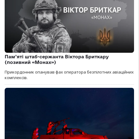
Пам’яті штаб-сержанта Віктора Бриткару
(позивний «Монах»)
Прикордонник опанував фах оператора безпілотних авіаційних
комплексів.