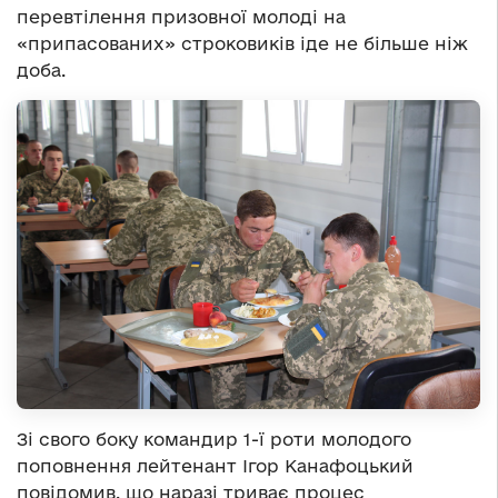
перевтілення призовної молоді на
«припасованих» строковиків іде не більше ніж
доба.
Зі свого боку командир 1-ї роти молодого
поповнення лейтенант Ігор Канафоцький
повідомив, що наразі триває процес