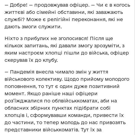
— Добре! — продовжував офіцер. — Чи є в когось
життєві або сімейні обставини, які заважають
службі? Може є релігійні переконання, які не
дають змоги служити.
Ніхто з прибулих не зголосився! Після ще
кількох запитань, які давали змогу зрозуміти, з
яким настроєм хлопці пішли до війська, офіцер
скерував їх до клубу.
— Пандемія внесла чимало змін у життя
військового колективу. Щодо прийому молодого
поповнення, то тут є один дуже позитивний
момент. Якщо раніше наші офіцери
роз’їжджалися по облвійськкоматах, аби на
обласних збірних пунктах підібрати собі
хлопців і, сформувавши команди, привести їх
до частини, то тепер молодь до нас привозять
представники військкоматів. Тут їх за