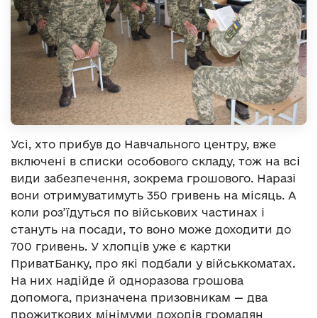
Усі, хто прибув до Навчального центру, вже
включені в списки особового складу, тож на всі
види забезпечення, зокрема грошового. Наразі
вони отримуватимуть 350 гривень на місяць. А
коли роз’їдуться по військових частинах і
стануть на посади, то воно може доходити до
700 гривень. У хлопців уже є картки
ПриватБанку, про які подбали у військкоматах.
На них надійде й одноразова грошова
допомога, призначена призовникам — два
прожиткових мінімуми доходів громадян