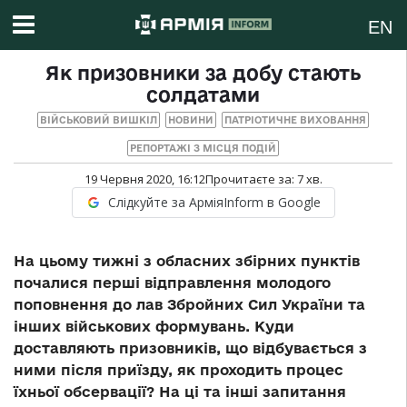
EN
Як призовники за добу стають
солдатами
ВІЙСЬКОВИЙ ВИШКІЛ
НОВИНИ
ПАТРІОТИЧНЕ ВИХОВАННЯ
РЕПОРТАЖІ З МІСЦЯ ПОДІЙ
19 Червня 2020, 16:12
Прочитаєте за:
7
хв.
Слідкуйте за АрміяInform в Google
На цьому тижні з обласних збірних пунктів
почалися перші відправлення молодого
поповнення до лав Збройних Сил України та
інших військових формувань. Куди
доставляють призовників, що відбувається з
ними після приїзду, як проходить процес
їхньої обсервації? На ці та інші запитання