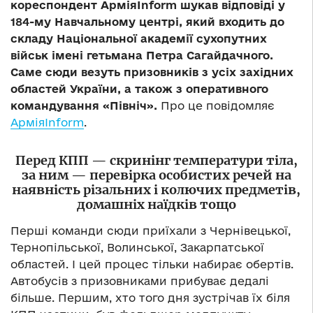
кореспондент АрміяInform шукав відповіді у
184-му Навчальному центрі, який входить до
складу Національної академії сухопутних
військ імені гетьмана Петра Сагайдачного.
Саме сюди везуть призовників з усіх західних
областей України, а також з оперативного
командування «Північ».
Про це повідомляє
АрміяInform
.
Перед КПП — скринінг температури тіла,
за ним — перевірка особистих речей на
наявність різальних і колючих предметів,
домашніх наїдків тощо
Перші команди сюди приїхали з Чернівецької,
Тернопільської, Волинської, Закарпатської
областей. І цей процес тільки набирає обертів.
Автобусів з призовниками прибуває дедалі
більше. Першим, хто того дня зустрічав їх біля