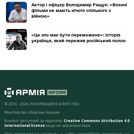
Актор і офіцер Володимир Ращук: «Воєнні
фільми не мають нічого спільного з
війною»
«Це зло має бути переможене»: історія
українця, який пережив російський полон
© 2018 - 2026, ІНФОРМАЦІЙНЕ АГЕНТСТВО,
Міністерство оборони України
Контент доступний за ліцензією
Creative Commons Attribution 4.0
International license
якщо не зазначено інше.
При використанні контенту з сайту АрміяInform посилання на