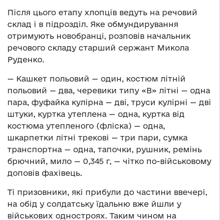
Після цього етапу хлопців ведуть на речовий
склад і в підрозділ. Яке обмундирування
отримують новобранці, розповів начальник
речового складу старший сержант Микола
Руденко.
— Кашкет польовий — один, костюм літній
польовий — два, черевики типу «В» літні — одна
пара, фуфайка кулірна — дві, труси кулірні — дві
штуки, куртка утеплена — одна, куртка від
костюма утепленого (фліска) — одна,
шкарпетки літні трекові — три пари, сумка
транспортна — одна, тапочки, рушник, ремінь
брючний, мило — 0,345 г, — чітко по-військовому
доповів фахівець.
Ті призовники, які прибули до частини ввечері,
на обід у солдатську їдальню вже йшли у
військових одностроях. Таким чином на