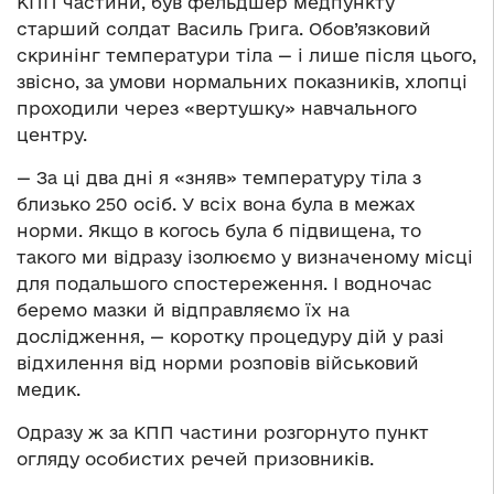
КПП частини, був фельдшер медпункту
старший солдат Василь Грига. Обов’язковий
скринінг температури тіла — і лише після цього,
звісно, за умови нормальних показників, хлопці
проходили через «вертушку» навчального
центру.
— За ці два дні я «зняв» температуру тіла з
близько 250 осіб. У всіх вона була в межах
норми. Якщо в когось була б підвищена, то
такого ми відразу ізолюємо у визначеному місці
для подальшого спостереження. І водночас
беремо мазки й відправляємо їх на
дослідження, — коротку процедуру дій у разі
відхилення від норми розповів військовий
медик.
Одразу ж за КПП частини розгорнуто пункт
огляду особистих речей призовників.