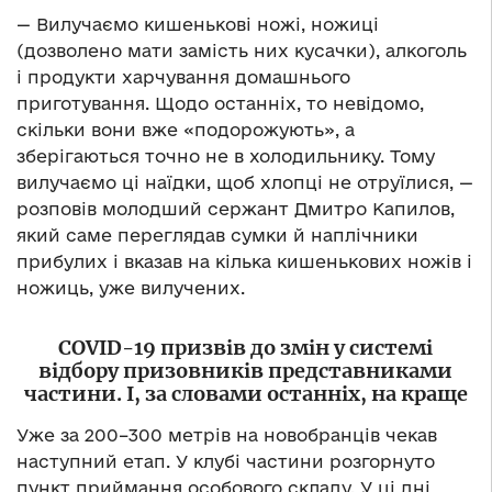
— Вилучаємо кишенькові ножі, ножиці
(дозволено мати замість них кусачки), алкоголь
і продукти харчування домашнього
приготування. Щодо останніх, то невідомо,
скільки вони вже «подорожують», а
зберігаються точно не в холодильнику. Тому
вилучаємо ці наїдки, щоб хлопці не отруїлися, —
розповів молодший сержант Дмитро Капилов,
який саме переглядав сумки й наплічники
прибулих і вказав на кілька кишенькових ножів і
ножиць, уже вилучених.
COVID-19 призвів до змін у системі
відбору призовників представниками
частини. І, за словами останніх, на краще
Уже за 200–300 метрів на новобранців чекав
наступний етап. У клубі частини розгорнуто
пункт приймання особового складу. У ці дні