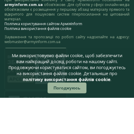
armyinform.com.ua
обов’язкове. Для суб’єктів у сфері онлайн-медіа
обов’язковим є розміщення у першому абзаці матеріалу прямого та
відкритого для пошукових систем гіперпосилання на цитований
матеріал.
Політика користування сайтом АрміяInform
Політика використання файлів cookie
Зауваження та пропозиції по роботі сайту надсилайте на адресу:
webmaster@armyinform.com.ua
Ми використовуємо файли cookie, щоб забезпечити
вам найкращий досвід роботи на нашому сайті.
Продовжуючи користуватися сайтом, ви погоджуєтесь
на використання файлів cookie. Детальніше про
політику використання файлів cookie
.
Погоджуюсь