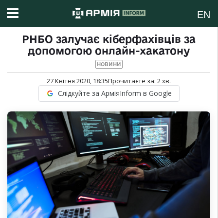
EN
РНБО залучає кіберфахівців за
допомогою онлайн-хакатону
НОВИНИ
27 Квітня 2020, 18:35
Прочитаєте за:
2
хв.
Слідкуйте за АрміяInform в Google