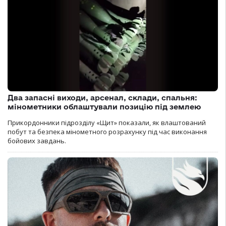
Два запасні виходи, арсенал, склади, спальня:
мінометники облаштували позицію під землею
Прикордонники підрозділу «Щит» показали, як влаштований
побут та безпека мінометного розрахунку під час виконання
бойових завдань.