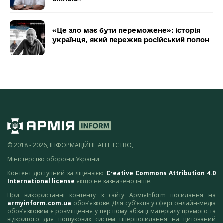
«Це зло має бути переможене»: історія
українця, який пережив російський полон
© 2018 - 2026, ІНФОРМАЦІЙНЕ АГЕНТСТВО,
Міністерство оборони України
Контент доступний за ліцензією
Creative Commons Attribution 4.0
International license
якщо не зазначено інше.
При використанні контенту з сайту АрміяInform посилання на
armyinform.com.ua
обов’язкове. Для суб’єктів у сфері онлайн-медіа
обов’язковим є розміщення у першому абзаці матеріалу прямого та
відкритого для пошукових систем гіперпосилання на цитований