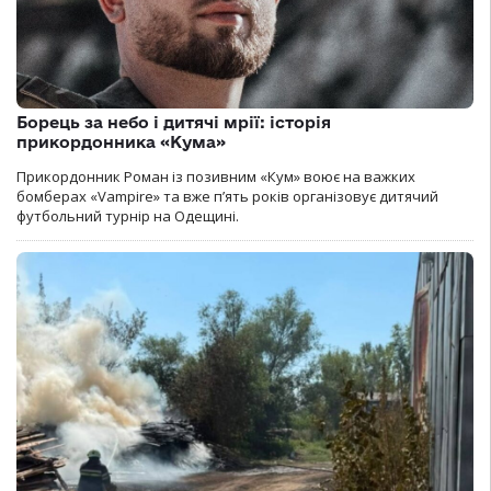
Борець за небо і дитячі мрії: історія
прикордонника «Кума»
Прикордонник Роман із позивним «Кум» воює на важких
бомберах «Vampire» та вже п’ять років організовує дитячий
футбольний турнір на Одещині.