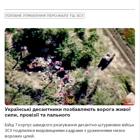
ГОЛОВНЕ УПРАВЛІННЯ ПЕРСОНАЛУ ГШ ЗСУ
Українські десантники позбавляють ворога живої
сили, провізії та пального
Бійці 7 корпус швидкого реагування десантно-штурмових військ
ЗСУ поділилися видовищними кадрами з ураженнями низки
ворожих цілей.