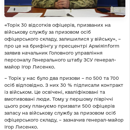
«Торік 30 відсотків офіцерів, призваних на
військову службу за призовом осіб
офіцерського складу, залишилися у війську», –
про це на брифінгу у пресцентрі АрміяInform
заявив начальник Головного управління
персоналу Генерального штабу ЗСУ генерал-
майор Ігор Лисенко.
– Торік у нас було два призови – по 500 та 700
осіб відповідно. З них 30 % підписали контракт
із військом. Це освічені, кваліфіковані та
вмотивовані люди. Тому у першому півріччі
цього року плануємо призвати 500 офіцерів
запасу на військову службу за призовом осіб
офіцерського складу, – зазначив генерал-майор
Ігор Лисенко.