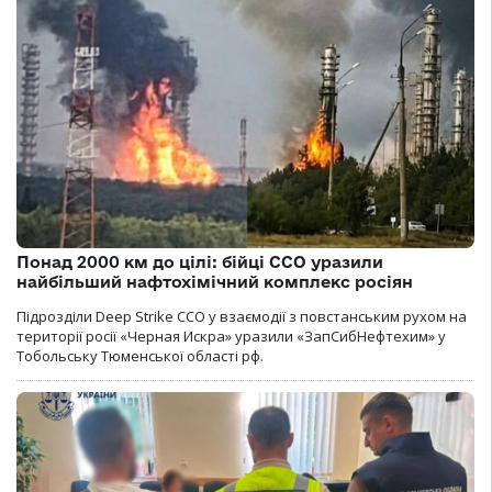
Понад 2000 км до цілі: бійці ССО уразили
найбільший нафтохімічний комплекс росіян
Підрозділи Deep Strike ССО у взаємодії з повстанським рухом на
території росії «Черная Искра» уразили «ЗапСибНефтехим» у
Тобольську Тюменської області рф.