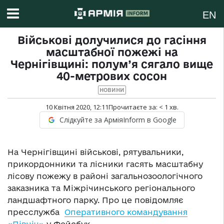
EN
Військові долучилися до гасіння
масштабної пожежі на
Чернігівщині: полум’я сягало вище
40-метрових сосон
НОВИНИ
10 Квітня 2020, 12:11
Прочитаєте за:
< 1
хв.
Слідкуйте за АрміяInform в Google
На Чернігівщині військові, рятувальники,
прикордонники та лісники гасять масштабну
лісову пожежу в районі загальнозоологічного
заказника та Міжрічинського регіонального
ландшафтного парку. Про це повідомляє
пресслужба
Оперативного командування