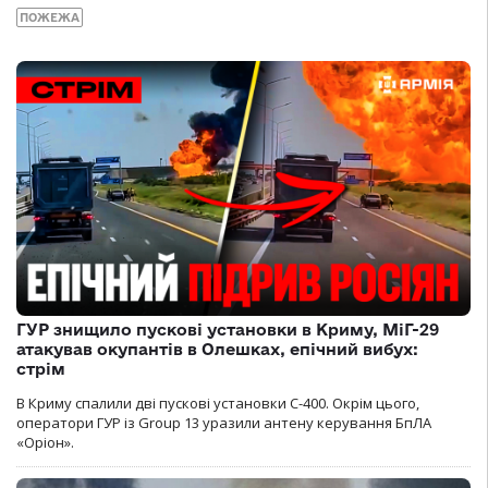
ПОЖЕЖА
ГУР знищило пускові установки в Криму, МіГ-29
атакував окупантів в Олешках, епічний вибух:
стрім
В Криму спалили дві пускові установки С-400. Окрім цього,
оператори ГУР із Group 13 уразили антену керування БпЛА
«Оріон».