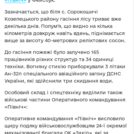
«Північ»
у Фейсбук.
Зазначається, що біля с. Сорокошичі
Козелецького району гасіння лісу триває вже
декілька днів. Полум’я, що видно на кілька
кілометрів довкруж навіть вдень, піднімається
вище за висоту 40-метрових реліктових сосон.
До гасіння пожежі було залучено 165
працівників різних структур та 34 одиниці
техніки. Вогняну стихію приборкували 3 літаки
Ан-32п спеціального авіаційного загону ДСНС
України, які здійснили три скидання води.
Особовий склад і спецтехніку виділили також
військові частини Оперативного командування
«Північ»:
Оперативне командування «Північ» висловило
щиру подяку військовослужбовцям 24-ї окремої
механізованої бригади ОК «Захід», які за