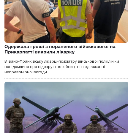
Одержала гроші з пораненого військового: на
Прикарпатті викрили лікарку
В Івано-Франківську лікарці-психіатру військової поліклініки
повідомлено про підозру в пособництві в одержанні
неправомірної вигоди.