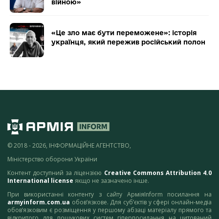
війною»
«Це зло має бути переможене»: історія
українця, який пережив російський полон
© 2018 - 2026, ІНФОРМАЦІЙНЕ АГЕНТСТВО,
Міністерство оборони України
Контент доступний за ліцензією
Creative Commons Attribution 4.0
International license
якщо не зазначено інше.
При використанні контенту з сайту АрміяInform посилання на
armyinform.com.ua
обов’язкове. Для суб’єктів у сфері онлайн-медіа
обов’язковим є розміщення у першому абзаці матеріалу прямого та
відкритого для пошукових систем гіперпосилання на цитований