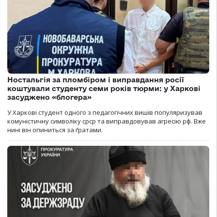
Ностальгія за пломбіром і виправдання росії
коштували студенту семи років тюрми: у Харкові
засуджено «блогера»
У Харкові студент одного з педагогічних вишів популяризував
комуністичну символіку срср та виправдовував агресію рф. Вже
нині він опиниться за ґратами.