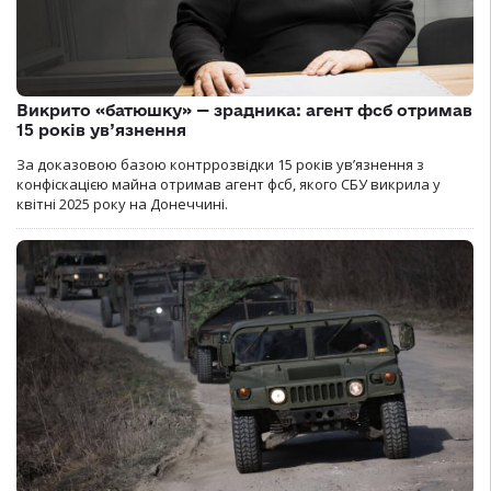
Викрито «батюшку» — зрадника: агент фсб отримав
15 років ув’язнення
За доказовою базою контррозвідки 15 років увʼязнення з
конфіскацією майна отримав агент фсб, якого СБУ викрила у
квітні 2025 року на Донеччині.