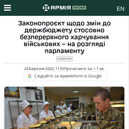
EN
Законопроєкт щодо змін до
держбюджету стосовно
безперервного харчування
військових – на розгляді
парламенту
НОВИНИ
24 Березня 2020, 11:55
Прочитаєте за:
< 1
хв.
Слідкуйте за АрміяInform в Google