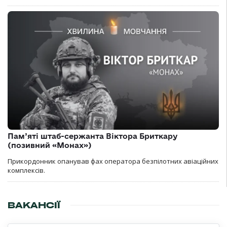
Пам’яті штаб-сержанта Віктора Бриткару
(позивний «Монах»)
Прикордонник опанував фах оператора безпілотних авіаційних
комплексів.
ВАКАНСІЇ