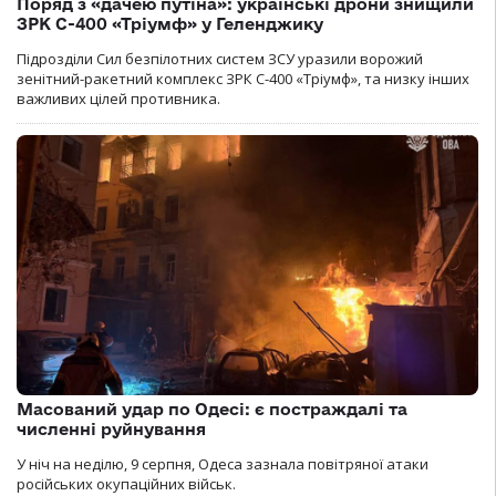
Поряд з «дачею путіна»: українські дрони знищили
ЗРК С-400 «Тріумф» у Геленджику
Підрозділи Сил безпілотних систем ЗСУ уразили ворожий
зенітний-ракетний комплекс ЗРК С-400 «Тріумф», та низку інших
важливих цілей противника.
Масований удар по Одесі: є постраждалі та
численні руйнування
У ніч на неділю, 9 серпня, Одеса зазнала повітряної атаки
російських окупаційних військ.