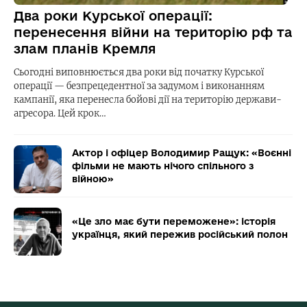
Два роки Курської операції:
перенесення війни на територію рф та
злам планів Кремля
Сьогодні виповнюється два роки від початку Курської
операції — безпрецедентної за задумом і виконанням
кампанії, яка перенесла бойові дії на територію держави-
агресора. Цей крок…
Актор і офіцер Володимир Ращук: «Воєнні
фільми не мають нічого спільного з
війною»
«Це зло має бути переможене»: історія
українця, який пережив російський полон