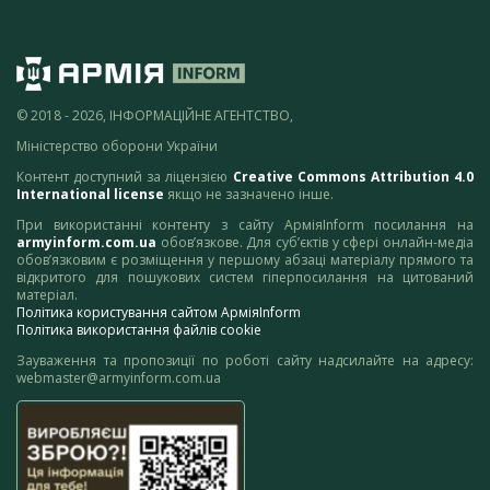
© 2018 - 2026, ІНФОРМАЦІЙНЕ АГЕНТСТВО,
Міністерство оборони України
Контент доступний за ліцензією
Creative Commons Attribution 4.0
International license
якщо не зазначено інше.
При використанні контенту з сайту АрміяInform посилання на
armyinform.com.ua
обов’язкове. Для суб’єктів у сфері онлайн-медіа
обов’язковим є розміщення у першому абзаці матеріалу прямого та
відкритого для пошукових систем гіперпосилання на цитований
матеріал.
Політика користування сайтом АрміяInform
Політика використання файлів cookie
Зауваження та пропозиції по роботі сайту надсилайте на адресу:
webmaster@armyinform.com.ua