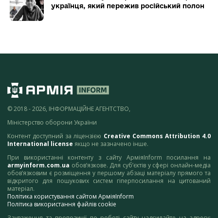
українця, який пережив російський полон
© 2018 - 2026, ІНФОРМАЦІЙНЕ АГЕНТСТВО,
Міністерство оборони України
Контент доступний за ліцензією
Creative Commons Attribution 4.0
International license
якщо не зазначено інше.
При використанні контенту з сайту АрміяInform посилання на
armyinform.com.ua
обов’язкове. Для суб’єктів у сфері онлайн-медіа
обов’язковим є розміщення у першому абзаці матеріалу прямого та
відкритого для пошукових систем гіперпосилання на цитований
матеріал.
Політика користування сайтом АрміяInform
Політика використання файлів cookie
Зауваження та пропозиції по роботі сайту надсилайте на адресу: