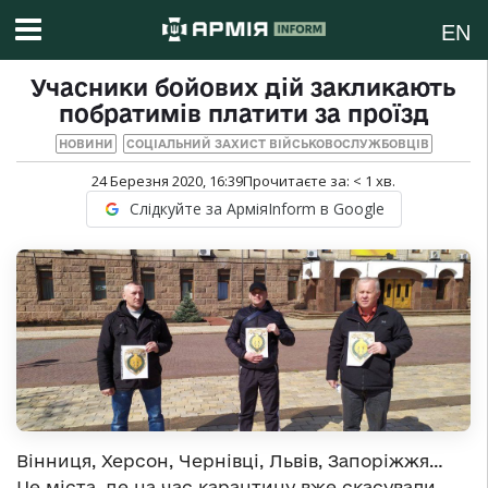
EN
Учасники бойових дій закликають
побратимів платити за проїзд
НОВИНИ
СОЦІАЛЬНИЙ ЗАХИСТ ВІЙСЬКОВОСЛУЖБОВЦІВ
24 Березня 2020, 16:39
Прочитаєте за:
< 1
хв.
Слідкуйте за АрміяInform в Google
Вінниця, Херсон, Чернівці, Львів, Запоріжжя…
Це міста, де на час карантину вже скасували