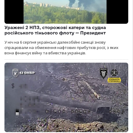
Уражені 2 НПЗ, сторожові катери та судна
російського тіньового флоту — Президент
У ніч на 6 серпня українські далекобійні санкції знову
спрацювали на обмеження нафтових прибутків росії, з яких
вона фінансує війну та вбивства українців.