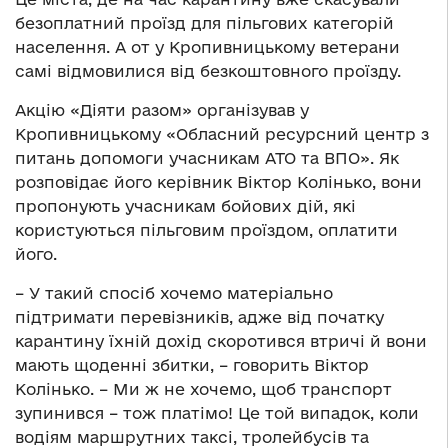
безоплатний проїзд для пільгових категорій
населення. А от у Кропивницькому ветерани
самі відмовилися від безкоштовного проїзду.
Акцію «Діяти разом» організував у
Кропивницькому «Обласний ресурсний центр з
питань допомоги учасникам АТО та ВПО». Як
розповідає його керівник Віктор Колінько, вони
пропонують учасникам бойових дій, які
користуються пільговим проїздом, оплатити
його.
– У такий спосіб хочемо матеріально
підтримати перевізників, адже від початку
карантину їхній дохід скоротився втричі й вони
мають щоденні збитки, – говорить Віктор
Колінько. – Ми ж не хочемо, щоб транспорт
зупинився – тож платімо! Це той випадок, коли
водіям маршрутних таксі, тролейбусів та