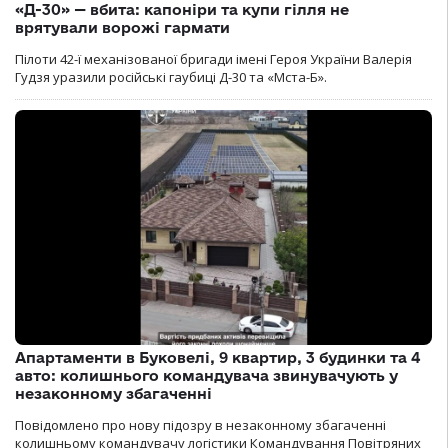
«Д-30» — вбита: капоніри та купи гілля не
врятували ворожі гармати
Пілоти 42-ї механізованої бригади імені Героя України Валерія
Гудзя уразили російські гаубиці Д-30 та «Мста-Б».
Апартаменти в Буковелі, 9 квартир, 3 будинки та 4
авто: колишнього командувача звинувачують у
незаконному збагаченні
Повідомлено про нову підозру в незаконному збагаченні
колишньому командувачу логістики Командування Повітряних