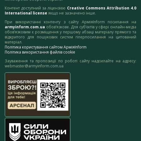
Контент доступний за ліцензією
Creative Commons Attribution 4.0
International license
якщо не зазначено інше.
При використанні контенту з сайту АрміяInform посилання на
armyinform.com.ua
обов’язкове. Для суб’єктів у сфері онлайн-медіа
обов’язковим є розміщення у першому абзаці матеріалу прямого та
відкритого для пошукових систем гіперпосилання на цитований
матеріал.
Політика користування сайтом АрміяInform
Політика використання файлів cookie
Зауваження та пропозиції по роботі сайту надсилайте на адресу:
webmaster@armyinform.com.ua