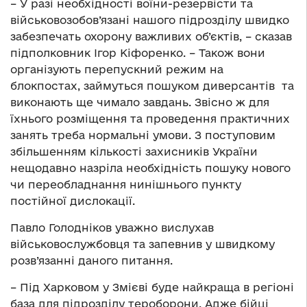
– У разі необхідності воїни-резервісти та
військовозобов’язані нашого підрозділу швидко
забезпечать охорону важливих об’єктів, – сказав
підполковник Ігор Кіфоренко. – Також вони
організують перепускний режим на
блокпостах, займуться пошуком диверсантів та
виконають ще чимало завдань. Звісно ж для
їхнього розміщення та проведення практичних
занять треба нормальні умови. З поступовим
збільшенням кількості захисників України
нещодавно назріла необхідність пошуку нового
чи переобладнання нинішнього пункту
постійної дислокації.
Павло Голодніков уважно вислухав
військовослужбовця та запевнив у швидкому
розв’язанні даного питання.
– Під Харковом у Змієві буде найкраща в регіоні
база для підрозділу тероборони. Адже бійці