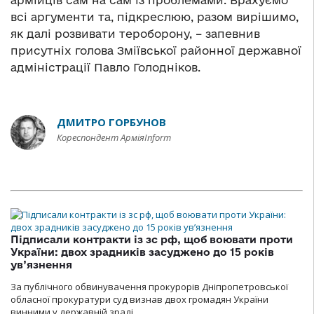
армійців сам на сам із проблемами. Врахуємо
всі аргументи та, підкреслюю, разом вирішимо,
як далі розвивати тероборону, – запевнив
присутніх голова Зміївської районної державної
адміністрації Павло Голодніков.
ДМИТРО ГОРБУНОВ
Кореспондент АрміяInform
Підписали контракти із зс рф, щоб воювати проти
України: двох зрадників засуджено до 15 років
ув’язнення
За публічного обвинувачення прокурорів Дніпропетровської
обласної прокуратури суд визнав двох громадян України
винними у державній зраді.