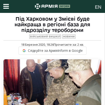
EN
Під Харковом у Змієві буде
найкраща в регіоні база для
підрозділу тероборони
ВІЙСЬКОВИЙ ВИШКІЛ
НОВИНИ
18 Березня 2020, 18:26
Прочитаєте за:
2
хв.
Слідкуйте за АрміяInform в Google