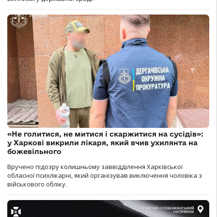
«Не голитися, не митися і скаржитися на сусідів»:
у Харкові викрили лікаря, який вчив ухилянта на
божевільного
Вручено підозру колишньому заввідділення Харківської
обласної психлікарні, який організував виключення чоловіка з
військового обліку.