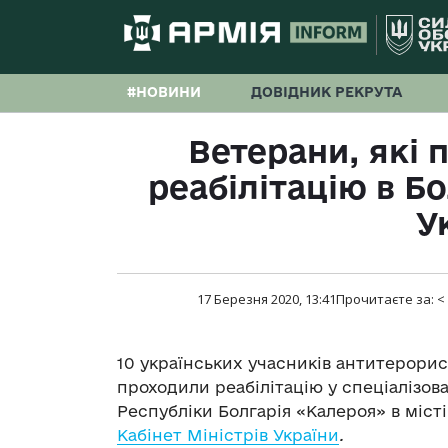
#НОВИНИ
ДОВІДНИК РЕКРУТА
Ветерани, які
реабілітацію в Бо
У
17 Березня 2020, 13:41
Прочитаєте за:
<
10 українських учасників антитерорист
проходили реабілітацію у спеціалізов
Республіки Болгарія «Калероя» в місті
Кабінет Міністрів України
.