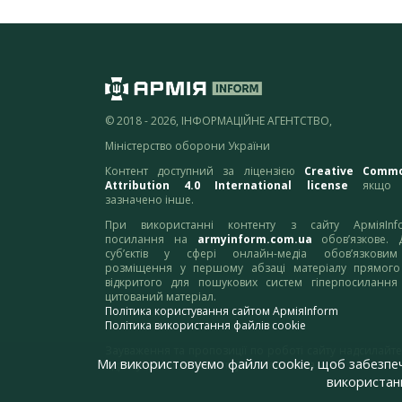
© 2018 - 2026, ІНФОРМАЦІЙНЕ АГЕНТСТВО,
Міністерство оборони України
Контент доступний за ліцензією
Creative Comm
Attribution 4.0 International license
якщо 
зазначено інше.
При використанні контенту з сайту АрміяInf
посилання на
armyinform.com.ua
обов’язкове. 
суб’єктів у сфері онлайн-медіа обов’язкови
розміщення у першому абзаці матеріалу прямого
відкритого для пошукових систем гіперпосилання
цитований матеріал.
Політика користування сайтом АрміяInform
Політика використання файлів cookie
Зауваження та пропозиції по роботі сайту надсилайте
Ми використовуємо файли cookie, щоб забезпе
адресу:
webmaster@armyinform.com.ua
використанн