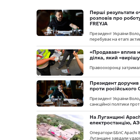
Перші результати о
розповів про робот
FREYJA
Президент України Воло
перебуває на етапі актив
«Продавав» вплив н
ділка, який «виріш
Правоохоронці затримал
Президент доручив 
проти російського
Президент України Воло
санкційної політики проти
На Луганщині Apach
електростанцію, АЗ
Оператори ББпС Apachi 8
Луганщині завдали ударів