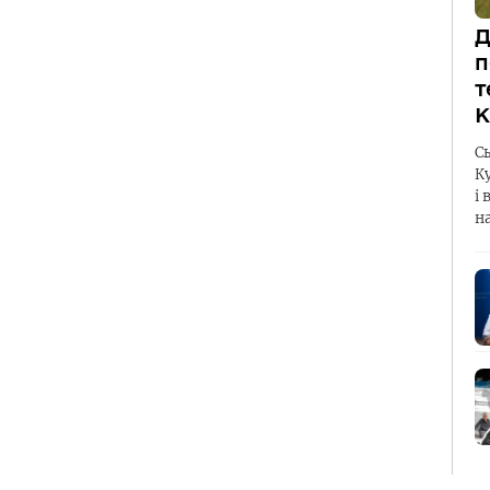
Д
п
т
К
С
К
і 
н