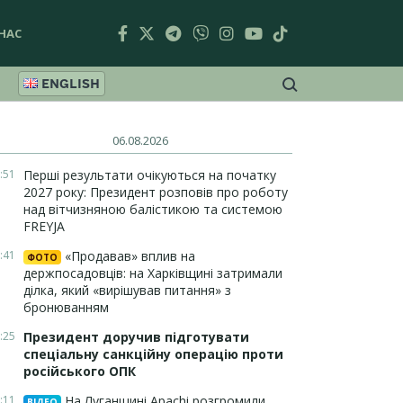
НАС
ENGLISH
06.08.2026
:51
Перші результати очікуються на початку
2027 року: Президент розповів про роботу
над вітчизняною балістикою та системою
FREYJA
:41
«Продавав» вплив на
ФОТО
держпосадовців: на Харківщині затримали
ділка, який «вирішував питання» з
бронюванням
:25
Президент доручив підготувати
спеціальну санкційну операцію проти
російського ОПК
:11
На Луганщині Apachi розгромили
ВІДЕО