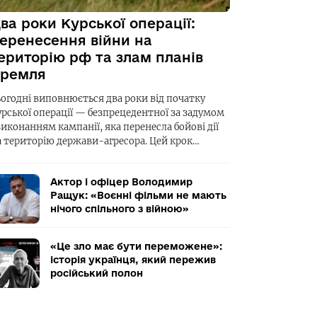
ва роки Курської операції:
еренесення війни на
ериторію рф та злам планів
ремля
ьогодні виповнюється два роки від початку
урської операції — безпрецедентної за задумом
виконанням кампанії, яка перенесла бойові дії
а територію держави-агресора. Цей крок…
Актор і офіцер Володимир
Ращук: «Воєнні фільми не мають
нічого спільного з війною»
«Це зло має бути переможене»:
історія українця, який пережив
російський полон