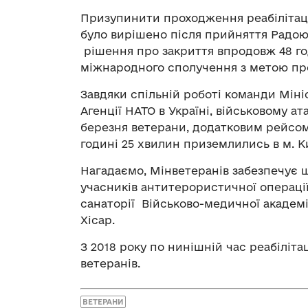
Призупинити проходження реабілітаці
було вирішено після прийняття Радою
рішення про закриття впродовж 48 г
міжнародного сполучення з метою про
Завдяки спільній роботі команди Міні
Агенції НАТО в Україні, військовому ат
березня ветерани, додатковим рейсом 
годині 25 хвилин приземлились в м. 
Нагадаємо, Мінветеранів забезпечує щ
учасників антитерористичної операції
санаторії Військово-медичної академі
Хісар.
З 2018 року по нинішній час реабіліт
ветеранів.
ВЕТЕРАНИ