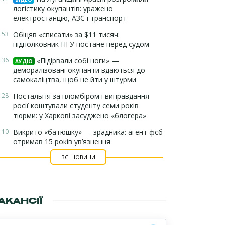
логістику окупантів: уражено
електростанцію, АЗС і транспорт
:53
Обіцяв «списати» за $11 тисяч:
підполковник НГУ постане перед судом
:36
«Підірвали собі ноги» —
АУДІО
деморалізовані окупанти вдаються до
самокаліцтва, щоб не йти у штурми
:28
Ностальгія за пломбіром і виправдання
росії коштували студенту семи років
тюрми: у Харкові засуджено «блогера»
:10
Викрито «батюшку» — зрадника: агент фсб
отримав 15 років ув’язнення
ВСІ НОВИНИ
АКАНСІЇ