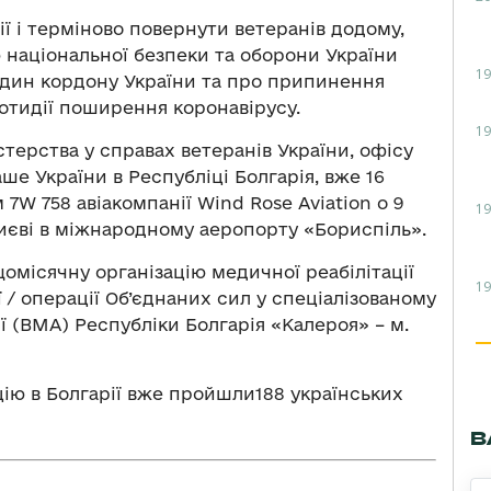
ї і терміново повернути ветеранів додому,
 національної безпеки та оборони України
19
один кордону України та про припинення
тидії поширення коронавірусу.
19
стерства у справах ветеранів України, офісу
аше України в Республіці Болгарія, вже 16
7W 758 авіакомпанії Wind Rose Aviation о 9
19
Києві в міжнародному аеропорту «Бориспіль».
омісячну організацію медичної реабілітації
19
 / операції Об’єднаних сил у спеціалізованому
ї (BMA) Республіки Болгарія «Калероя» – м.
ацію в Болгарії вже пройшли188 українських
В