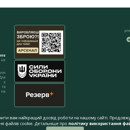
pr
ons
не
orm
Для
м є
 та
 на
 на
чити вам найкращий досвід роботи на нашому сайті. Продовжу
я файлів cookie. Детальніше про
політику використання фай