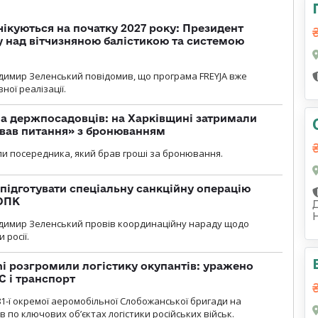
чікуються на початку 2027 року: Президент
у над вітчизняною балістикою та системою
димир Зеленський повідомив, що програма FREYJA вже
ної реалізації.
а держпосадовців: на Харківщині затримали
ував питання» з бронюванням
и посередника, який брав гроші за бронювання.
підготувати спеціальну санкційну операцію
 ОПК
димир Зеленський провів координаційну нараду щодо
 росії.
i розгромили логістику окупантів: уражено
С і транспорт
1-ї окремої аеромобільної Слобожанської бригади на
 по ключових об’єктах логістики російських військ.