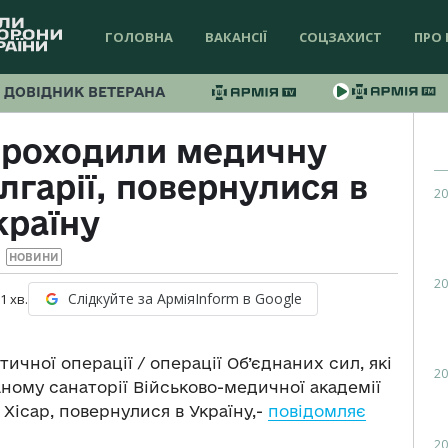
ГОЛОВНА
ВАКАНСІЇ
СОЦЗАХИСТ
ПРО 
ДОВІДНИК ВЕТЕРАНА
 проходили медичну
лгарії, повернулися в
20
країну
НОВИНИ
20
Слідкуйте за АрміяInform в Google
 1
хв.
ичної операції / операції Об’єднаних сил, які
20
аному санаторії Військово-медичної академії
 Хісар, повернулися в Україну,-
повідомляє
20