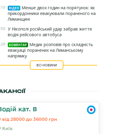
:10
Менше двох годин на порятунок: як
ВІДЕО
прикордонники евакуювали пораненого на
Лиманщині
:50
У Нікополі російський удар забрав життя
водія рейсового автобуса
:29
Медик розповів про складність
КОМЕНТАР
евакуації поранених на Лиманському
напрямку
ВСІ НОВИНИ
АКАНСІЇ
Водій кат. В
від 28000 до 36000 грн
Київ