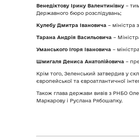
Венедіктову Ірину Валентинівну
– тим
Державного бюро розслідувань;
Кулебу Дмитра Івановича
– міністра 
Тарана Андрія Васильовича
– Міністр
Уманського Ігоря Івановича
– міністра
Шмигаля Дениса Анатолійовича
– пре
Крім того, Зеленський затвердив у ск
європейської та євроатлантичної інте
Також глава держави вивів з РНБО Оле
Маркарову і Руслана Рябошапку.