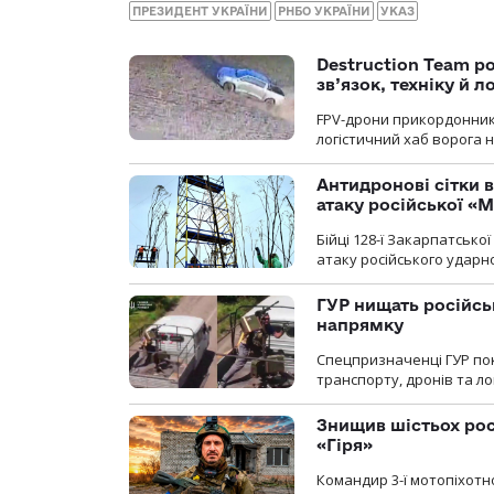
ПРЕЗИДЕНТ УКРАЇНИ
РНБО УКРАЇНИ
УКАЗ
Destruction Team р
зв’язок, техніку й л
FPV-дрони прикордонників
логістичний хаб ворога 
Антидронові сітки в
атаку російської «М
Бійці 128-ї Закарпатсько
атаку російського ударн
ГУР нищать російськ
напрямку
Спецпризначенці ГУР пок
транспорту, дронів та ло
Знищив шістьох росі
«Гіря»
Командир 3-ї мотопіхотно