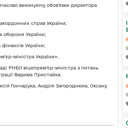
часово виконуючу обов’язки директора
закордонних справ України;
а оборони України;
 фінансів України;
м’єр-міністра України».
ладі РНБО віцепрем’єр-міністра з питань
грації Вадима Пристайка.
ксія Гончарука, Андрія Загороднюка, Оксану