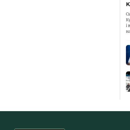
К
С
К
і 
н