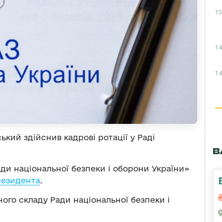
15
14
14
кий здійснив кадрові ротації у Раді
В
ади національної безпеки і оборони України»
резидента
.
ного складу Ради національної безпеки і