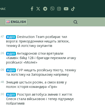
НАС
ENGLISH
:47
Destruction Team розбирає тил
ВІДЕО
ворога: прикордонники нищать зв’язок,
техніку й логістику окупантів
:26
Антидронові сітки врятували
ВІДЕО
«Хамві»: бійці 128-ї бригади пережили атаку
російської «Молнії»
:09
ГУР нищать російську піхоту, техніку
ВІДЕО
та логістику на Запорізькому напрямку
:48
Знищив шістьох росіян, а сімох взяв у
полон: історія командира «Гіря»
:30
Розстріл автобуса змінив її життя:
ВІДЕО
Олеся стала військовою і тепер підтримує
побратимів