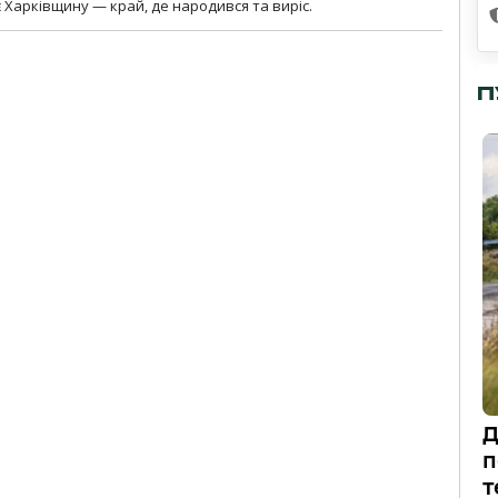
 Харківщину — край, де народився та виріс.
П
Д
п
т