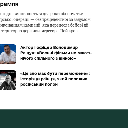
ремля
ьогодні виповнюється два роки від початку
урської операції — безпрецедентної за задумом
виконанням кампанії, яка перенесла бойові дії
а територію держави-агресора. Цей крок…
Актор і офіцер Володимир
Ращук: «Воєнні фільми не мають
нічого спільного з війною»
«Це зло має бути переможене»:
історія українця, який пережив
російський полон