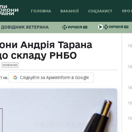
ГОЛОВНА
ВАКАНСІЇ
СОЦЗАХИСТ
ПРО 
ДОВІДНИК ВЕТЕРАНА
они Андрія Тарана
16
до складу РНБО
НОВИНИ
16
Слідкуйте за АрміяInform в Google
 1
хв.
16
15
15