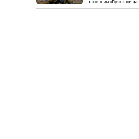
позивним «Гіря» захищає