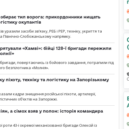
озбирає тил ворога: прикордонники нищать
огістику окупантів
 уразили засоби зв’язку, РЕБ і РЕР, техніку, укриття та
на Північно-Слобожанському напрямку.
рятували «Хамві»: бійці 128-ї бригади пережили
олнії»
ї бригади, повертаючись із бойового завдання, потрапили під
ого безпілотника «Молнія».
у піхоту, техніку та логістику на Запорізькому
азали кадри знищення російської піхоти, артилерії,
гістичних об’єктів на Запоріжжі.
ян, а сімох взяв у полон: історія командира
ї роти 43-ї окремої механізованої бригади Олексій із