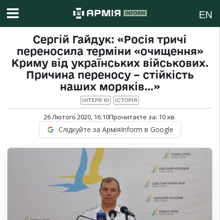
EN
Сергій Гайдук: «Росія тричі
переносила терміни «очищення»
Криму від українських військових.
Причина переносу – стійкість
наших моряків…»
ІНТЕРВ`Ю
ІСТОРІЯ
26 Лютого 2020, 16:10
Прочитаєте за:
10
хв.
Слідкуйте за АрміяInform в Google