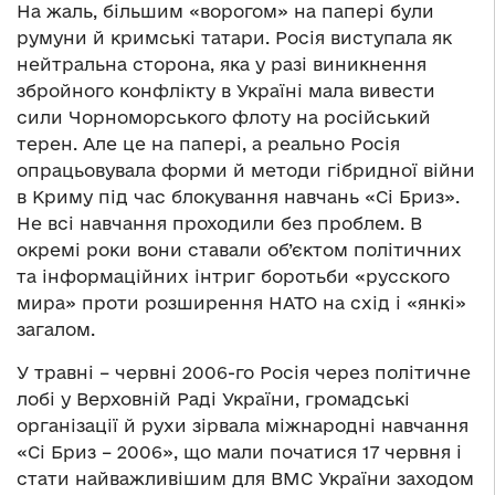
На жаль, більшим «ворогом» на папері були
румуни й кримські татари. Росія виступала як
нейтральна сторона, яка у разі виникнення
збройного конфлікту в Україні мала вивести
сили Чорноморського флоту на російський
терен. Але це на папері, а реально Росія
опрацьовувала форми й методи гібридної війни
в Криму під час блокування навчань «Сі Бриз».
Не всі навчання проходили без проблем. В
окремі роки вони ставали об’єктом політичних
та інформаційних інтриг боротьби «русского
мира» проти розширення НАТО на схід і «янкі»
загалом.
У травні – червні 2006-го Росія через політичне
лобі у Верховній Раді України, громадські
організації й рухи зірвала міжнародні навчання
«Сі Бриз – 2006», що мали початися 17 червня і
стати найважливішим для ВМС України заходом