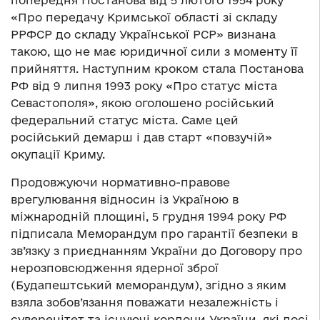
попередня Постанова від 5 лютого 1954 року
«Про передачу Кримської області зі складу
РРФСР до складу Української РСР» визнана
такою, що не має юридичної сили з моменту її
прийняття. Наступним кроком стала Постанова
РФ від 9 липня 1993 року «Про статус міста
Севастополя», якою оголошено російський
федеральний статус міста. Саме цей
російський демарш і дав старт «повзучій»
окупації Криму.
Продовжуючи нормативно-правове
врегулювання відносин із Україною в
міжнародній площині, 5 грудня 1994 року РФ
підписала Меморандум про гарантії безпеки в
зв’язку з приєднанням України до Договору про
нерозповсюдження ядерної зброї
(Будапештський меморандум), згідно з яким
взяла зобов’язання поважати незалежність і
суверенітет та існуючі кордони України, які досі