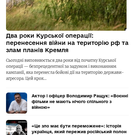
Два роки Курської операції:
перенесення війни на територію рф та
злам планів Кремля
Сьогодні виповнюється два роки від початку Курської
операції — безпрецедентної за задумом і виконанням
кампанії, яка перенесла бойові дії на територію держави-
агресора. Цей крок…
Актор і офіцер Володимир Ращук: «Воєнні
фільми не мають нічого спільного з
війною»
«Це зло має бути переможене»: історія
українця, який пережив російський полон