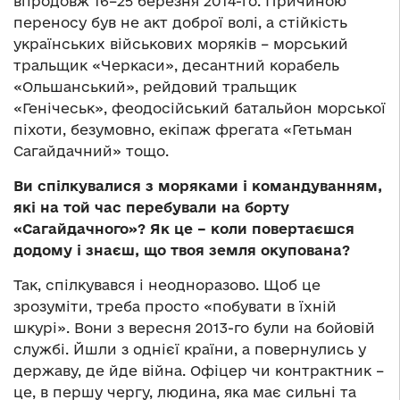
впродовж 16–25 березня 2014-го. Причиною
переносу був не акт доброї волі, а стійкість
українських військових моряків – морський
тральщик «Черкаси», десантний корабель
«Ольшанський», рейдовий тральщик
«Генічеськ», феодосійський батальйон морської
піхоти, безумовно, екіпаж фрегата «Гетьман
Сагайдачний» тощо.
Ви спілкувалися з моряками і командуванням,
які на той час перебували на борту
«Сагайдачного»? Як це – коли повертаєшся
додому і знаєш, що твоя земля окупована?
Так, спілкувався і неодноразово. Щоб це
зрозуміти, треба просто «побувати в їхній
шкурі». Вони з вересня 2013-го були на бойовій
службі. Йшли з однієї країни, а повернулись у
державу, де йде війна. Офіцер чи контрактник –
це, в першу чергу, людина, яка має сильні та