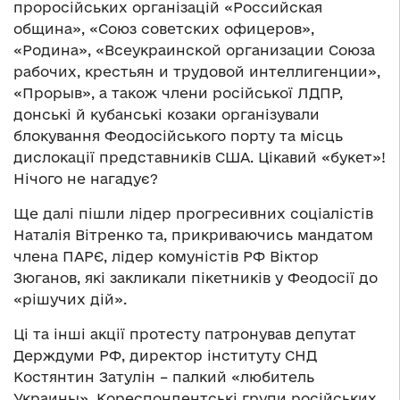
проросійських організацій «Российская
община», «Союз советских офицеров»,
«Родина», «Всеукраинской организации Союза
рабочих, крестьян и трудовой интеллигенции»,
«Прорыв», а також члени російської ЛДПР,
донські й кубанські козаки організували
блокування Феодосійського порту та місць
дислокації представників США. Цікавий «букет»!
Нічого не нагадує?
Ще далі пішли лідер прогресивних соціалістів
Наталія Вітренко та, прикриваючись мандатом
члена ПАРЄ, лідер комуністів РФ Віктор
Зюганов, які закликали пікетників у Феодосії до
«рішучих дій».
Ці та інші акції протесту патронував депутат
Держдуми РФ, директор інституту СНД
Костянтин Затулін – палкий «любитель
Украины». Кореспондентські групи російських