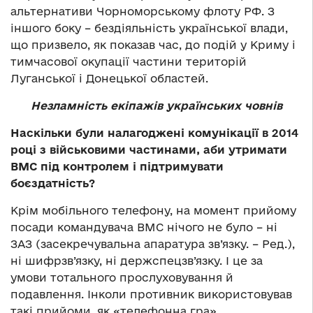
альтернативи Чорноморському флоту РФ. З
іншого боку – бездіяльність української влади,
що призвело, як показав час, до подій у Криму і
тимчасової окупації частини територій
Луганської і Донецької областей.
Незламність екіпажів українських човнів
Наскільки були налагоджені комунікації в 2014
році з військовими частинами, аби утримати
ВМС під контролем і підтримувати
боєздатність?
Крім мобільного телефону, на момент прийому
посади командувача ВМС нічого не було – ні
ЗАЗ (засекречувальна апаратура зв’язку. – Ред.),
ні шифрзв’язку, ні держспецзв’язку. І це за
умови тотального прослуховування й
подавлення. Інколи противник використовував
такі прийоми, як «телефонна гра»,