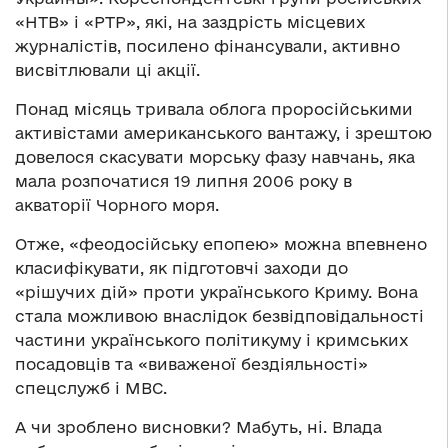
«НТВ» і «РТР», які, на заздрість місцевих
журналістів, посилено фінансували, активно
висвітлювали ці акції.
Понад місяць тривала облога проросійськими
активістами американського вантажу, і зрештою
довелося скасувати морську фазу навчань, яка
мала розпочатися 19 липня 2006 року в
акваторії Чорного моря.
Отже, «феодосійську епопею» можна впевнено
класифікувати, як підготовчі заходи до
«рішучих дій» проти українського Криму. Вона
стала можливою внаслідок безвідповідальності
частини українського політикуму і кримських
посадовців та «виваженої бездіяльності»
спецслужб і МВС.
А чи зроблено висновки? Мабуть, ні. Влада