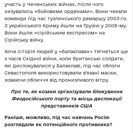
участь у Чеченських війнах, після чого
хизувались «бойовими орденами». Вони чекали
команди під час тузлинського демаршу 2003-го.
З українського Криму йшли на Грузію у 2008-му.
Вони йшли «сірійським експресом» на
Сірійську війну.
Хоча історія людей у «балаклавах» тягнеться ще
з часів Східної війни, коли британські солдати,
які дислокувалися у Балаклаві, під час облоги
Севастополя використовували в’язані маски,
ховаючи обличчя від пронизливого вітру.
Про те, як козаки організували блокування
Феодосійського порту та місць дислокації
представників США
Раніше, можливо, під час навчань Росію
розглядали як потенційного противника?