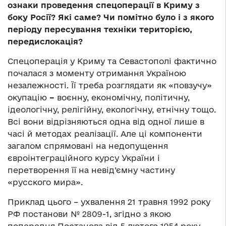
ознаки проведення спецоперації в Криму з
боку Росії? Які саме? Чи помітно було і з якого
періоду пересування техніки територією,
передислокація?
Спецоперація у Криму та Севастополі фактично
почалася з моменту отримання Україною
незалежності. Її треба розглядати як «повзучу»
окупацію
–
воєнну, економічну, політичну,
ідеологічну, релігійну, екологічну, етнічну тощо.
Всі вони відрізняються одна від одної лише в
часі й методах реалізації. Але ці компоненти
загалом спрямовані на недопущення
євроінтеграційного курсу України і
перетворення її на невід’ємну частину
«русского мира».
Приклад цього – ухвалення 21 травня 1992 року
РФ постанови № 2809-1, згідно з якою