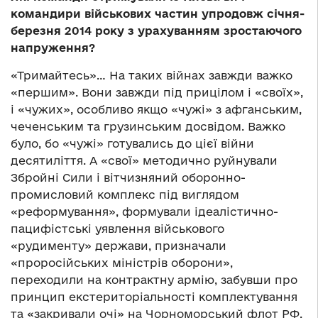
командири військових частин упродовж січня-
березня 2014 року з урахуванням зростаючого
напруження?
«Тримайтесь»… На таких війнах завжди важко
«першим». Вони завжди під прицілом і «своїх»,
і «чужих», особливо якщо «чужі» з афганським,
чеченським та грузинським досвідом. Важко
було, бо «чужі» готувались до цієї війни
десятиліття. А «свої» методично руйнували
Збройні Сили і вітчизняний оборонно-
промисловий комплекс під виглядом
«реформування», формували ідеалістично-
пацифістські уявлення військового
«рудименту» держави, призначали
«проросійських міністрів оборони»,
переходили на контрактну армію, забувши про
принцип екстериторіальності комплектування
та «закривали очі» на Чорноморський флот РФ.