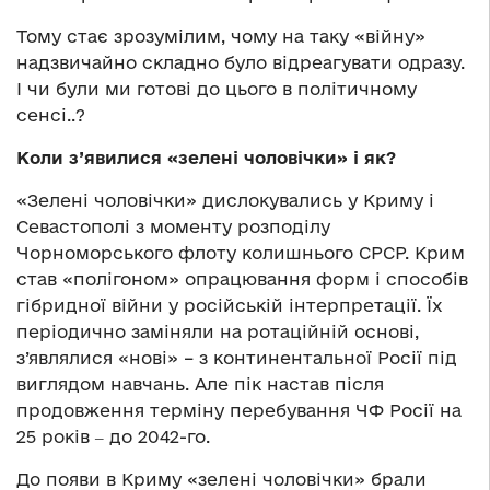
Тому стає зрозумілим, чому на таку «війну»
надзвичайно складно було відреагувати одразу.
І чи були ми готові до цього в політичному
сенсі..?
Коли з’явилися «зелені чоловічки» і як?
«Зелені чоловічки» дислокувались у Криму і
Севастополі з моменту розподілу
Чорноморського флоту колишнього СРСР. Крим
став «полігоном» опрацювання форм і способів
гібридної війни у російській інтерпретації. Їх
періодично заміняли на ротаційній основі,
з’являлися «нові» – з континентальної Росії під
виглядом навчань. Але пік настав після
продовження терміну перебування ЧФ Росії на
25 років ‒ до 2042-го.
До появи в Криму «зелені чоловічки» брали