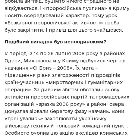
робила вигляд, буцімто нічого страшного не
відбувається, і «проросійська пухлина» в Криму
носить осередкований характер. Тому урок
«безкарної проросійської активності» треба
було закріпити. І привід для цього знайшовся.
Подібний випадок був непоодиноким?
У період із 14 по 26 липня 2008 року в районах
Одеси, Миколаєва й у Криму відбулися чергові
навчання «Сі Бриз – 2008». Їх мета –
підвищення рівня злагодженості підрозділів
країн-учасниць «миротворчих і гуманітарних
операцій». За дивним збігом обставин знову
активісти проросійських партій та громадських
організацій «зразка 2006 року» в районі озера
Донузлав зірвали берегову фазу навчань. Вони
«тренувались» захоплювати українську
військову техніку й польовий командний пункт.
Особисто очолив цю акцію екслідер кримських