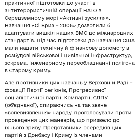
практичної підготовки до участі в
антитерористичній операції НАТО в
Середземному морі «Активні зусилля».
Навчання «Сі Бриз – 2006» дозволили б
адаптувати вишкіл наших ВМС до міжнародних
стандартів. Під час підготовки до навчання США
мали надати технічну й фінансову допомогу в
розбудові військової і цивільної інфраструктур,
зокрема, інженерному переобладнанні полігона
в Старому Криму.
Але противники цих навчань у Верховній Раді –
фракції Партії регіонів, Прогресивної
соціалістичної партії, Компартії, СДПУ
(об’єднаної), спираючись на так зване
«волевиявлення» народу, проголосували проти
проведення цих маневрів, що призвело до
їхнього зриву. Представники осередків цих
партій з Донбасу і Криму із членами