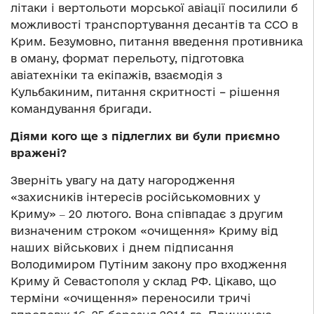
літаки і вертольоти морської авіації посилили б
можливості транспортування десантів та ССО в
Крим. Безумовно, питання введення противника
в оману, формат перельоту, підготовка
авіатехніки та екіпажів, взаємодія з
Кульбакиним, питання скритності – рішення
командування бригади.
Діями кого ще з підлеглих ви були приємно
вражені?
Зверніть увагу на дату нагородження
«захисників інтересів російськомовних у
Криму» ‒ 20 лютого. Вона співпадає з другим
визначеним строком «очищення» Криму від
наших військових і днем підписання
Володимиром Путіним закону про входження
Криму й Севастополя у склад РФ. Цікаво, що
терміни «очищення» переносили тричі