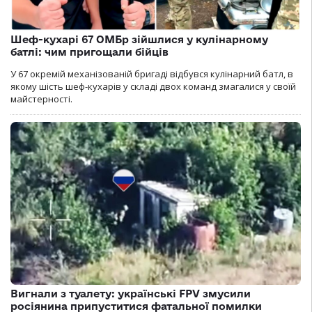
Шеф-кухарі 67 ОМБр зійшлися у кулінарному
батлі: чим пригощали бійців
У 67 окремій механізованій бригаді відбувся кулінарний батл, в
якому шість шеф-кухарів у складі двох команд змагалися у своїй
майстерності.
Вигнали з туалету: українські FPV змусили
росіянина припуститися фатальної помилки