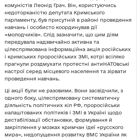
комуністів Леонід Грач. Він, користуючись
недоторканістю депутата Кримського
парламенту, був присутній в районі проведення
навчань і особисто координував дії
«молодчиків». Слід зазначити, що цим діям
передувала надзвичайно активна та
цілеспрямована інформаційна акція російських
і кримських проросійських ЗМІ, котрі всіляко
прагнули роздмухати протестні антиНАТОвські
настрої серед місцевого населення та зірвати
проведення навчань.
Ці акції були не разовими. Вони засвідчили, з
одного боку, цілеспрямовану систематичну
діяльність політичних кіл РФ, проросійськи
налаштованих політиків і ЗМІ в Україні щодо
дестабілізації обстановки, формування й
закріплення у мозках кримчан ідеї «русского
мира», недопущення розвитку ВМС України як