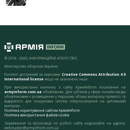
© 2018 - 2026, ІНФОРМАЦІЙНЕ АГЕНТСТВО,
Міністерство оборони України
Контент доступний за ліцензією
Creative Commons Attribution 4.0
International license
якщо не зазначено інше.
При використанні контенту з сайту АрміяInform посилання на
armyinform.com.ua
обов’язкове. Для суб’єктів у сфері онлайн-медіа
обов’язковим є розміщення у першому абзаці матеріалу прямого та
відкритого для пошукових систем гіперпосилання на цитований
матеріал.
Політика користування сайтом АрміяInform
Політика використання файлів cookie
Зауваження та пропозиції по роботі сайту надсилайте на адресу:
webmaster@armyinform.com.ua