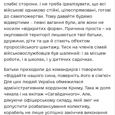
слабкі сторони. І не треба ідеалізувати, що всі
військові однаково стійкі, цілеспрямовані, готові
до самопожертви. Тому давайте будемо
відвертими ‒ певні вагання були, але вони не
носили «відкритих форм». Причина проста – на
окупованій території лишаються твої батьки,
дружини, діти та ще й стають об’єктом
проросійського шантажу. Тиск на членів сімей
військовослужбовців був шалений: і за місцем
роботи, і в школах, і у дитячих садочках.
Батьки приходили до командирів і говорили:
«Віддайте нашого сина, поверніть його в сім’ю!»
Для цих людей Україна обмежилася
адміністративним кордоном Криму. Така ж доля
чекала і на екіпаж «Сагайдачного». Але,
дякуючи офіцерському складу, якій зміг не
допустити розбалансування колективу,
корабель не лише успішно закінчив виконання