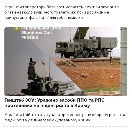
Українські оператори безпілотних систем змусили окупанта
бігати навколо вуличного туалету, аж поки росіянин не
припустився фатальної для себе помилки.
Генштаб ЗСУ: Уражено засоби ППО та РЛС
противника на півдні рф та в Криму
Українські війська атакували протиповітряну оборону росіян на
півдні рф та у тимчасово окупованому Криму.