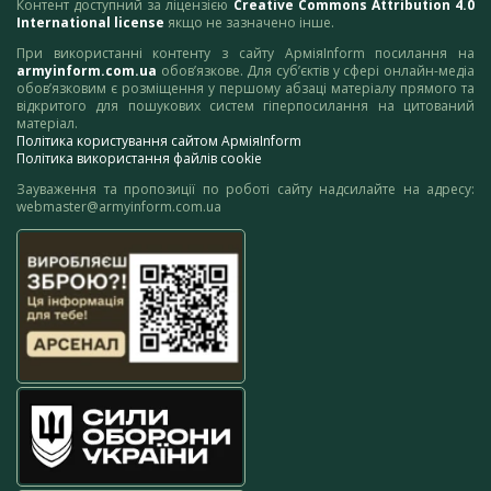
Контент доступний за ліцензією
Creative Commons Attribution 4.0
International license
якщо не зазначено інше.
При використанні контенту з сайту АрміяInform посилання на
armyinform.com.ua
обов’язкове. Для суб’єктів у сфері онлайн-медіа
обов’язковим є розміщення у першому абзаці матеріалу прямого та
відкритого для пошукових систем гіперпосилання на цитований
матеріал.
Політика користування сайтом АрміяInform
Політика використання файлів cookie
Зауваження та пропозиції по роботі сайту надсилайте на адресу:
webmaster@armyinform.com.ua