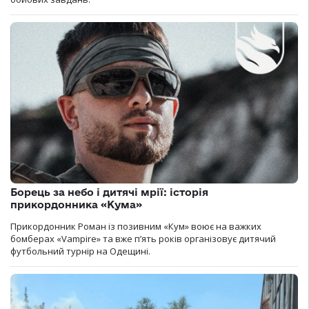
Борець за небо і дитячі мрії: історія
прикордонника «Кума»
Прикордонник Роман із позивним «Кум» воює на важких
бомберах «Vampire» та вже п’ять років організовує дитячий
футбольний турнір на Одещині.