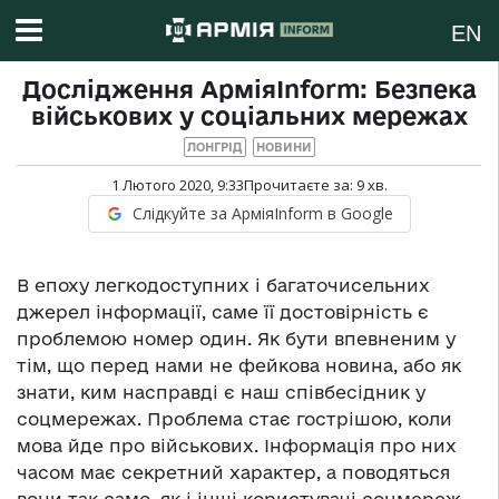
EN
Дослідження АрміяInform: Безпека
військових у соціальних мережах
ЛОНГРІД
НОВИНИ
1 Лютого 2020, 9:33
Прочитаєте за:
9
хв.
Слідкуйте за АрміяInform в Google
В епоху легкодоступних і багаточисельних
джерел інформації, саме її достовірність є
проблемою номер один. Як бути впевненим у
тім, що перед нами не фейкова новина, або як
знати, ким насправді є наш співбесідник у
соцмережах. Проблема стає гострішою, коли
мова йде про військових. Інформація про них
часом має секретний характер, а поводяться