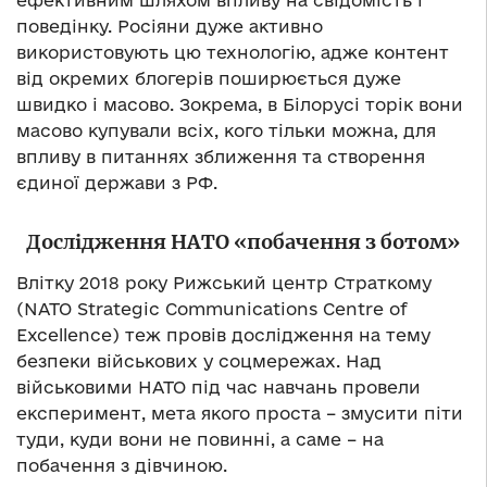
ефективним шляхом впливу на свідомість і
поведінку. Росіяни дуже активно
використовують цю технологію, адже контент
від окремих блогерів поширюється дуже
швидко і масово. Зокрема, в Білорусі торік вони
масово купували всіх, кого тільки можна, для
впливу в питаннях зближення та створення
єдиної держави з РФ.
Дослідження НАТО «побачення з ботом»
Влітку 2018 року Рижський центр Страткому
(NATO Strategic Communications Centre of
Excellence) теж провів дослідження на тему
безпеки військових у соцмережах. Над
військовими НАТО під час навчань провели
експеримент, мета якого проста – змусити піти
туди, куди вони не повинні, а саме – на
побачення з дівчиною.