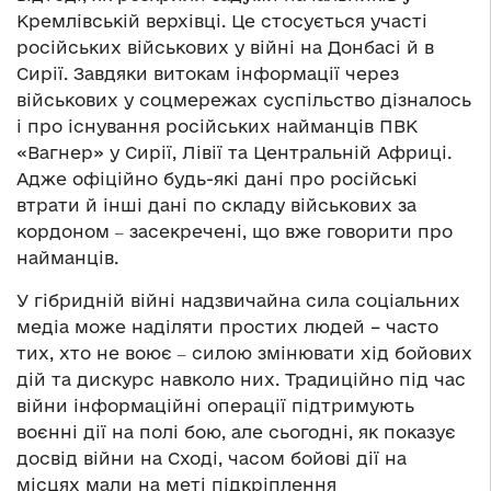
Кремлівській верхівці. Це стосується участі
російських військових у війні на Донбасі й в
Сирії. Завдяки витокам інформації через
військових у соцмережах суспільство дізналось
і про існування російських найманців ПВК
«Вагнер» у Сирії, Лівії та Центральній Африці.
Адже офіційно будь-які дані про російські
втрати й інші дані по складу військових за
кордоном ‒ засекречені, що вже говорити про
найманців.
У гібридній війні надзвичайна сила соціальних
медіа може наділяти простих людей – часто
тих, хто не воює ‒ силою змінювати хід бойових
дій та дискурс навколо них. Традиційно під час
війни інформаційні операції підтримують
воєнні дії на полі бою, але сьогодні, як показує
досвід війни на Сході, часом бойові дії на
місцях мали на меті підкріплення