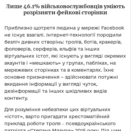
Лише 46.1% військовослужбовців уміють
розрізняти фейкові сторінки
Приблизно щотретя людина у мережі Facebook
не існує взагалі. Інтернет-технології породили
безліч дивних створінь: тролів, ботів, кракерів,
фоловерів, серферів, ельфів та інших
віртуальних істот, які існують у вигляді окремих
акаунтів і «мешкають» у групах, пабліках, на
мережевих сторінках та в коментарях. Їхнє
основне призначення – здійснювати потужні
вкидання інформації у вигляді чуток,
дезінформації та інших шкідливих видів
контенту.
Для розуміння небезпеки цих віртуальних
«істот», варто пригадати хрестоматійний
приклад роботи троля ‒ псевдоукраїнського
патріота «Степана Мазури» 2015 року. Під цим