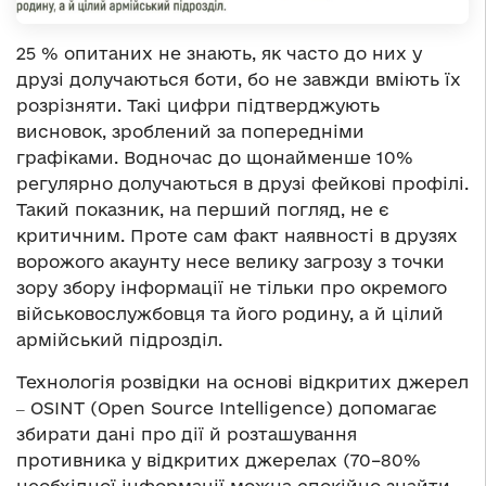
25 % опитаних не знають, як часто до них у
друзі долучаються боти, бо не завжди вміють їх
розрізняти. Такі цифри підтверджують
висновок, зроблений за попередніми
графіками. Водночас до щонайменше 10%
регулярно долучаються в друзі фейкові профілі.
Такий показник, на перший погляд, не є
критичним. Проте сам факт наявності в друзях
ворожого акаунту несе велику загрозу з точки
зору збору інформації не тільки про окремого
військовослужбовця та його родину, а й цілий
армійський підрозділ.
Технологія розвідки на основі відкритих джерел
‒ OSINT (Open Source Intelligence) допомагає
збирати дані про дії й розташування
противника у відкритих джерелах (70–80%
необхідної інформації можна спокійно знайти