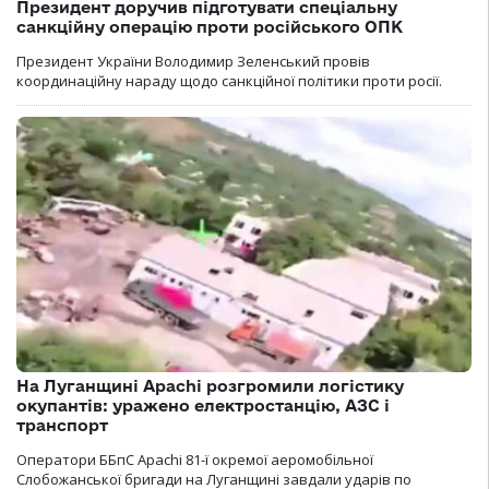
Президент доручив підготувати спеціальну
санкційну операцію проти російського ОПК
Президент України Володимир Зеленський провів
координаційну нараду щодо санкційної політики проти росії.
На Луганщині Apachi розгромили логістику
окупантів: уражено електростанцію, АЗС і
транспорт
Оператори ББпС Apachi 81-ї окремої аеромобільної
Слобожанської бригади на Луганщині завдали ударів по