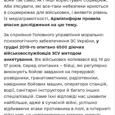
вони так само, як і інші користувачі соцмереж.
Аби з’ясувати, які все-таки небезпеки криються
в соцмережах для військових, і виявити рівень
їх медіаграмотності,
АрміяІнформ провела
власне дослідження на цю тему
.
За сприяння Головного управління морально-
психологічного забезпечення ЗС України,
у
грудні 2019-го опитано 6500 діючих
військовослужбовців ЗСУ методом
анкетування
. Вік військових коливався від 19 до
57 років. Серед опитаних – бійці, які регулярно
виконують бойові завдання на передовій:
розвідники, гранатометники, радіотехніки,
навідники бойових машин, оператори станцій,
водії, санітарні інструктори й багато інших
спеціалізацій. Cаме їхні відповіді нас цікавили
найбільше, адже в сучасній війні, успішно
відбиваючи атаки противника в полі, в інтернеті
військові, не усвідомлюючи загрози, можуть