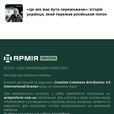
«Це зло має бути переможене»: історія
українця, який пережив російський полон
© 2018 - 2026, ІНФОРМАЦІЙНЕ АГЕНТСТВО,
Міністерство оборони України
Контент доступний за ліцензією
Creative Commons Attribution 4.0
International license
якщо не зазначено інше.
При використанні контенту з сайту АрміяInform посилання на
armyinform.com.ua
обов’язкове. Для суб’єктів у сфері онлайн-медіа
обов’язковим є розміщення у першому абзаці матеріалу прямого та
відкритого для пошукових систем гіперпосилання на цитований
матеріал.
Політика користування сайтом АрміяInform