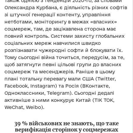
Також однією з тенденцій 2020-го, за словами
Олександра Курбана, є діяльність різних софтів
зі штучної генерації контенту, управління
нетботами, моніторингу в межах «власних»
соцмереж, там, де зацікавлена сторона має
повний контроль. Системи захисту глобальних
соціальних мереж навчилися швидко
розпізнавати чужеродні софти й блокувати їх.
Тому сьогодні війна точиться, передусім, за те,
щоб затягнути певні цільові групи до власних
соцмереж та месенджерів. Раніше в цьому
плані тотальну перевагу мали США (Twitter,
Facebook, Instagram) та Росія (ВКонтакте,
Одноклассники, Telegram). Сьогодні дедалі
активніше з ними конкурує Китай (TIK TOK,
WeChat, Weibo).
39 % військових не знають, що таке
верифікація сторінок у соцмережах