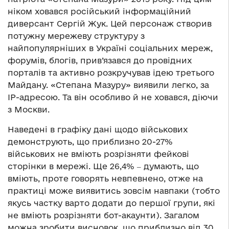
ніком ховався російський інформаційний
диверсант Сергій Жук. Цей персонаж створив
потужну мережеву структуру з
найпопулярніших в Україні соціальних мереж,
форумів, блогів, прив’язався до провідних
порталів та активно розкручував ідею третього
Майдану. «Степана Мазуру» виявили легко, за
ІР-адресою. Та він особливо й не ховався, діючи
з Москви.
Наведені в графіку дані щодо військових
демонструють, що приблизно 20-27%
військових не вміють розрізняти фейкові
сторінки в мережі. Ще 26,4% ‒ думають, що
вміють, проте говорять невпевнено, отже на
практиці може виявитись зовсім навпаки (тобто
якусь частку варто додати до першої групи, які
не вміють розрізняти бот-акаунти). Загалом
можна зробити висновок, що приблизно від 30