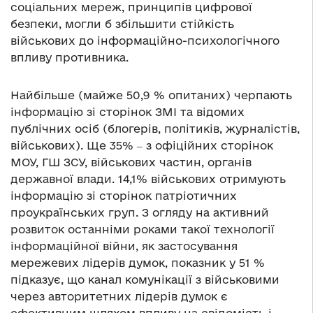
соціальних мереж, принципів цифрової
безпеки, могли б збільшити стійкість
військових до інформаційно-психологічного
впливу противника.
Найбільше (майже 50,9 % опитаних) черпають
інформацію зі сторінок ЗМІ та відомих
публічних осіб (блогерів, політиків, журналістів,
військових). Ще 35% ‒ з офіційних сторінок
МОУ, ГШ ЗСУ, військових частин, органів
державної влади. 14,1% військових отримують
інформацію зі сторінок патріотичних
проукраїнських груп. З огляду на активний
розвиток останніми роками такої технології
інформаційної війни, як застосування
мережевих лідерів думок, показник у 51 %
підказує, що канал комунікації з військовими
через авторитетних лідерів думок є