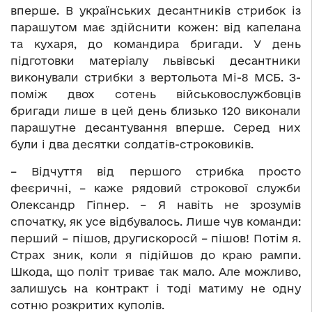
вперше. В українських десантників стрибок із
парашутом має здійснити кожен: від капелана
та кухаря, до командира бригади. У день
підготовки матеріалу львівські десантники
виконували стрибки з вертольота Мі-8 МСБ. З-
поміж двох сотень військовослужбовців
бригади лише в цей день близько 120 виконали
парашутне десантування вперше. Серед них
були і два десятки солдатів-строковиків.
– Відчуття від першого стрибка просто
феєричні, – каже рядовий строкової служби
Олександр Гіпнер. – Я навіть не зрозумів
спочатку, як усе відбувалось. Лише чув команди:
перший – пішов, другискоросй – пішов! Потім я.
Страх зник, коли я підійшов до краю рампи.
Шкода, що політ триває так мало. Але можливо,
залишусь на контракт і тоді матиму не одну
сотню розкритих куполів.