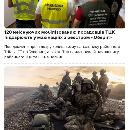
120 неіснуючих мобілізованих: посадовців ТЦК
підозрюють у махінаціях з реєстром «Оберіг»
Повідомлено про підозру колишньому начальнику районного
ТЦК та СП на Буковині, а також Тво начальника й начальнику
районного ТЦК та СП на Волині.