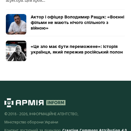
агресора. Цей крок…
Актор і офіцер Володимир Ращук: «Воєнні
фільми не мають нічого спільного з
війною»
«Це зло має бути переможене»: історія
українця, який пережив російський полон
© 2018 - 2026, ІНФОРМАЦІЙНЕ АГЕНТСТВО,
Міністерство оборони України
Контент доступний за ліцензією
Creative Commons Attribution 4.0