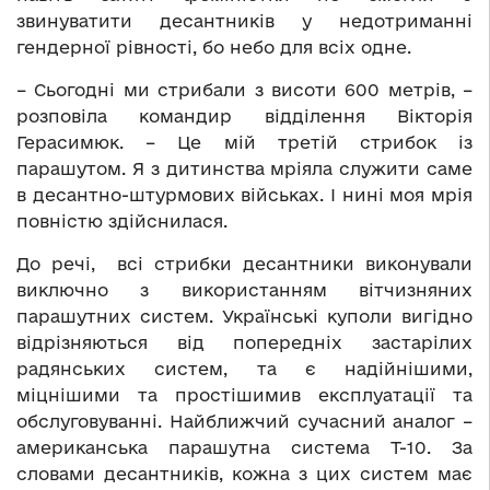
звинуватити десантників у недотриманні
гендерної рівності, бо небо для всіх одне.
– Сьогодні ми стрибали з висоти 600 метрів, –
розповіла командир відділення Вікторія
Герасимюк. – Це мій третій стрибок із
парашутом. Я з дитинства мріяла служити саме
в десантно-штурмових військах. І нині моя мрія
повністю здійснилася.
До речі, всі стрибки десантники виконували
виключно з використанням вітчизняних
парашутних систем. Українські куполи вигідно
відрізняються від попередніх застарілих
радянських систем, та є надійнішими,
міцнішими та простішимив експлуатації та
обслуговуванні. Найближчий сучасний аналог –
американська парашутна система Т-10. За
словами десантників, кожна з цих систем має