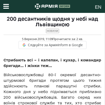
EN
200 десантників щодня у небі над
Львівщиною
НОВИНИ
5 Вересня 2019, 11:09
Прочитаєте за:
2
хв.
Слідкуйте за АрміяInform в Google
Стрибають всі – і капелан, і кухар, і командир
бригади… І жінки теж…
Військовослужбовці 80-ї окремої десантно-
штурмової бригади протягом цього тижня
здійснюють планові парашутні стрибки.
Кожного дня у небо піднімається приблизно
200 військовослужбовців. Багато серед них
воїнів строкової служби та тих, хто стрибає