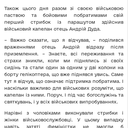
Також цього дня разом зі своєю військовою
паствою та бойовими побратимами свій
перший стрибок із парашутом здійснив
військовий капелан отець Андрій Дуда.
– Важко сказати, що я відчував, – поділився
враженнями отець Андрій відразу після
приземлення. – Знаєте, всі переживання та
страхи зникли, коли ми піднялись зі своїх
сидінь та стали один за одним у дві колони на
борту гелікоптера, що вже піднявся увись. Саме
тут я відчув, що означає підтримка побратима. І
наскільки важливо для військових розуміти, що
капелан із ними. Поруч. І під час богослужінь та
святкувань, і у всіх військових випробуваннях.
Нарівні з чоловіками виконували стрибки і
жінки військовослужбовці. У цьому випадку
навіть затяті феміністки не змогли б