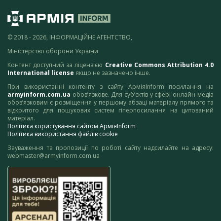
© 2018 - 2026, ІНФОРМАЦІЙНЕ АГЕНТСТВО,
Міністерство оборони України
Контент доступний за ліцензією
Creative Commons Attribution 4.0
International license
якщо не зазначено інше.
При використанні контенту з сайту АрміяInform посилання на
armyinform.com.ua
обов’язкове. Для суб’єктів у сфері онлайн-медіа
обов’язковим є розміщення у першому абзаці матеріалу прямого та
відкритого для пошукових систем гіперпосилання на цитований
матеріал.
Політика користування сайтом АрміяInform
Політика використання файлів cookie
Зауваження та пропозиції по роботі сайту надсилайте на адресу:
webmaster@armyinform.com.ua