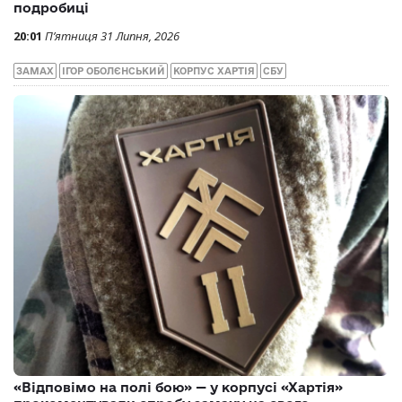
подробиці
20:01
П’ятниця 31 Липня, 2026
ЗАМАХ
ІГОР ОБОЛЄНСЬКИЙ
КОРПУС ХАРТІЯ
СБУ
«Відповімо на полі бою» — у корпусі «Хартія»