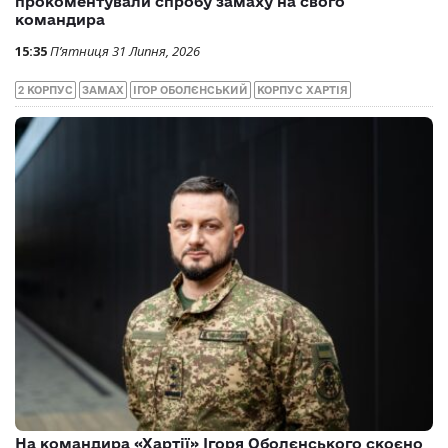
прокоментували спробу замаху на свого
командира
15:35
П’ятниця 31 Липня, 2026
2 КОРПУС
ЗАМАХ
ІГОР ОБОЛЄНСЬКИЙ
КОРПУС ХАРТІЯ
На командира «Хартії» Ігоря Оболєнського скоєно