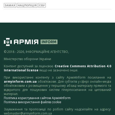
ЗАМАХ
НАЦПОЛІЦІЯ
СБУ
© 2018 - 2026, ІНФОРМАЦІЙНЕ АГЕНТСТВО,
Міністерство оборони України
Контент доступний за ліцензією
Creative Commons Attribution 4.0
International license
якщо не зазначено інше.
При використанні контенту з сайту АрміяInform посилання на
armyinform.com.ua
обов’язкове. Для суб’єктів у сфері онлайн-медіа
обов’язковим є розміщення у першому абзаці матеріалу прямого та
відкритого для пошукових систем гіперпосилання на цитований
матеріал.
Політика користування сайтом АрміяInform
Політика використання файлів cookie
Зауваження та пропозиції по роботі сайту надсилайте на адресу:
webmaster@armyinform.com.ua