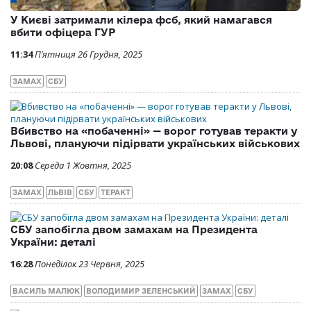
У Києві затримали кілера фсб, який намагався
вбити офіцера ГУР
11:34
П’ятниця 26 Грудня, 2025
ЗАМАХ
СБУ
Вбивство на «побаченні» — ворог готував теракти у
Львові, плануючи підірвати українських військових
20:08
Середа 1 Жовтня, 2025
ЗАМАХ
ЛЬВІВ
СБУ
ТЕРАКТ
СБУ запобігла двом замахам на Президента
України: деталі
16:28
Понеділок 23 Червня, 2025
ВАСИЛЬ МАЛЮК
ВОЛОДИМИР ЗЕЛЕНСЬКИЙ
ЗАМАХ
СБУ