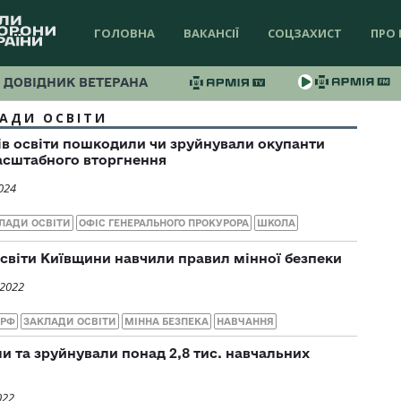
ГОЛОВНА
ВАКАНСІЇ
СОЦЗАХИСТ
ПРО 
ДОВІДНИК ВЕТЕРАНА
АДИ ОСВІТИ
ів освіти пошкодили чи зруйнували окупанти
асштабного вторгнення
024
ЛАДИ ОСВІТИ
ОФІС ГЕНЕРАЛЬНОГО ПРОКУРОРА
ШКОЛА
 освіти Київщини навчили правил мінної безпеки
 2022
 РФ
ЗАКЛАДИ ОСВІТИ
МІННА БЕЗПЕКА
НАВЧАННЯ
 та зруйнували понад 2,8 тис. навчальних
022