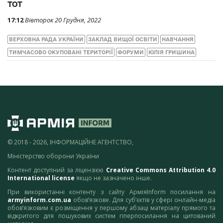
ТОТ
17:12
Вівторок 20 Грудня, 2022
ВЕРХОВНА РАДА УКРАЇНИ
ЗАКЛАД ВИЩОЇ ОСВІТИ
НАВЧАННЯ
ТИМЧАСОВО ОКУПОВАНІ ТЕРИТОРІЇ
ФОРУМИ
ЮЛІЯ ГРИШИНА
© 2018 - 2026, ІНФОРМАЦІЙНЕ АГЕНТСТВО,
Міністерство оборони України
Контент доступний за ліцензією
Creative Commons Attribution 4.0
International license
якщо не зазначено інше.
При використанні контенту з сайту АрміяInform посилання на
armyinform.com.ua
обов’язкове. Для суб’єктів у сфері онлайн-медіа
обов’язковим є розміщення у першому абзаці матеріалу прямого та
відкритого для пошукових систем гіперпосилання на цитований