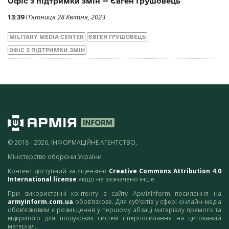
Офіс з підтримки змін — Євген Грушовець
13:39
П’ятниця 28 Квітня, 2023
MILITARY MEDIA CENTER
ЄВГЕН ГРУШОВЕЦЬ
ОФІС З ПІДТРИМКИ ЗМІН
© 2018 - 2026, ІНФОРМАЦІЙНЕ АГЕНТСТВО,
Міністерство оборони України
Контент доступний за ліцензією
Creative Commons Attribution 4.0
International license
якщо не зазначено інше.
При використанні контенту з сайту АрміяInform посилання на
armyinform.com.ua
обов’язкове. Для суб’єктів у сфері онлайн-медіа
обов’язковим є розміщення у першому абзаці матеріалу прямого та
відкритого для пошукових систем гіперпосилання на цитований
матеріал.