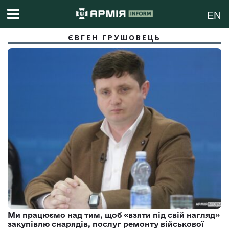
EN
ЄВГЕН ГРУШОВЕЦЬ
Ми працюємо над тим, щоб «взяти під свій нагляд»
закупівлю снарядів, послуг ремонту військової