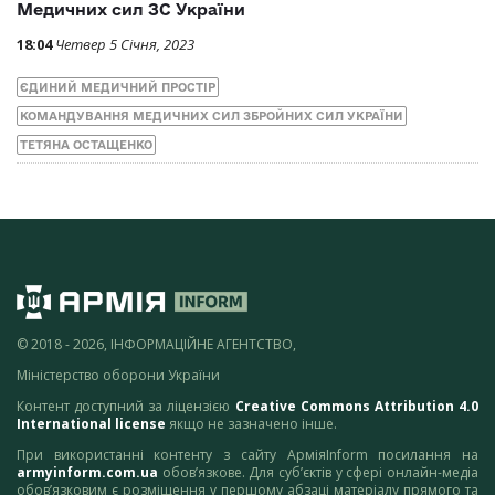
Медичних сил ЗС України
18:04
Четвер 5 Січня, 2023
ЄДИНИЙ МЕДИЧНИЙ ПРОСТІР
КОМАНДУВАННЯ МЕДИЧНИХ СИЛ ЗБРОЙНИХ СИЛ УКРАЇНИ
ТЕТЯНА ОСТАЩЕНКО
© 2018 - 2026, ІНФОРМАЦІЙНЕ АГЕНТСТВО,
Міністерство оборони України
Контент доступний за ліцензією
Creative Commons Attribution 4.0
International license
якщо не зазначено інше.
При використанні контенту з сайту АрміяInform посилання на
armyinform.com.ua
обов’язкове. Для суб’єктів у сфері онлайн-медіа
обов’язковим є розміщення у першому абзаці матеріалу прямого та