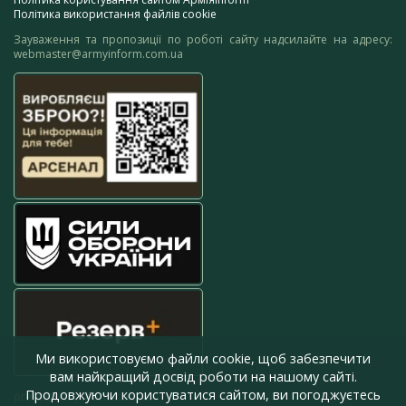
Політика використання файлів cookie
Зауваження та пропозиції по роботі сайту надсилайте на адресу:
webmaster@armyinform.com.ua
Ми використовуємо файли cookie, щоб забезпечити
вам найкращий досвід роботи на нашому сайті.
Продовжуючи користуватися сайтом, ви погоджуєтесь
press@armyinform.com.ua