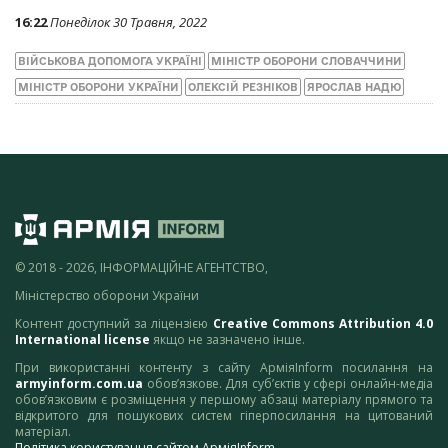
16:22
Понеділок 30 Травня, 2022
ВІЙСЬКОВА ДОПОМОГА УКРАЇНІ
МІНІСТР ОБОРОНИ СЛОВАЧЧИНИ
МІНІСТР ОБОРОНИ УКРАЇНИ
ОЛЕКСІЙ РЕЗНІКОВ
ЯРОСЛАВ НАДЮ
© 2018 - 2026, ІНФОРМАЦІЙНЕ АГЕНТСТВО,
Міністерство оборони України
Контент доступний за ліцензією
Creative Commons Attribution 4.0
International license
якщо не зазначено інше.
При використанні контенту з сайту АрміяInform посилання на
armyinform.com.ua
обов’язкове. Для суб’єктів у сфері онлайн-медіа
обов’язковим є розміщення у першому абзаці матеріалу прямого та
відкритого для пошукових систем гіперпосилання на цитований
матеріал.
Політика користування сайтом АрміяInform