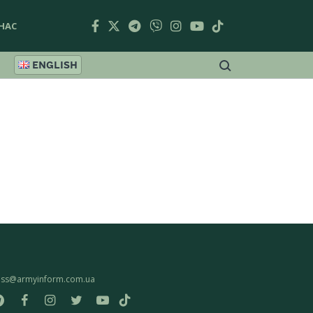
НАС
ENGLISH
ess@armyinform.com.ua