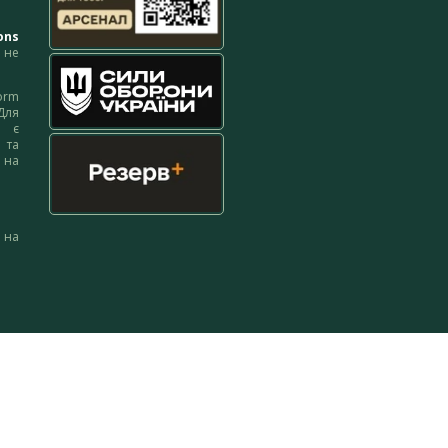
ons
не
orm
Для
м є
 та
 на
 на