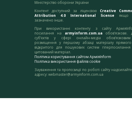
Міністерство оборони України
Контент доступний за ліцензією
Creative Comm
Attribution 4.0 International license
якщо 
зазначено інше.
При використанні контенту з сайту АрміяInf
посилання на
armyinform.com.ua
обов’язкове. 
суб’єктів у сфері онлайн-медіа обов’язкови
розміщення у першому абзаці матеріалу прямого
відкритого для пошукових систем гіперпосилання
цитований матеріал.
Політика користування сайтом АрміяInform
Політика використання файлів cookie
Зауваження та пропозиції по роботі сайту надсилайте
адресу:
webmaster@armyinform.com.ua