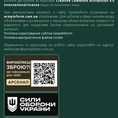
Контент доступний за ліцензією
Creative Commons Attribution 4.0
International license
якщо не зазначено інше.
При використанні контенту з сайту АрміяInform посилання на
armyinform.com.ua
обов’язкове. Для суб’єктів у сфері онлайн-медіа
обов’язковим є розміщення у першому абзаці матеріалу прямого та
відкритого для пошукових систем гіперпосилання на цитований
матеріал.
Політика користування сайтом АрміяInform
Політика використання файлів cookie
Зауваження та пропозиції по роботі сайту надсилайте на адресу:
webmaster@armyinform.com.ua