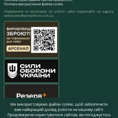
Політика використання файлів cookie
Зауваження та пропозиції по роботі сайту надсилайте на адресу:
webmaster@armyinform.com.ua
Ми використовуємо файли cookie, щоб забезпечити
вам найкращий досвід роботи на нашому сайті.
Продовжуючи користуватися сайтом, ви погоджуєтесь
press@armyinform.com.ua