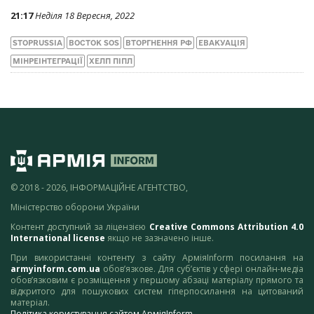
21:17
Неділя 18 Вересня, 2022
STOPRUSSIA
ВОСТОК SOS
ВТОРГНЕННЯ РФ
ЕВАКУАЦІЯ
МІНРЕІНТЕГРАЦІЇ
ХЕЛП ПІПЛ
© 2018 - 2026, ІНФОРМАЦІЙНЕ АГЕНТСТВО,
Міністерство оборони України
Контент доступний за ліцензією
Creative Commons Attribution 4.0
International license
якщо не зазначено інше.
При використанні контенту з сайту АрміяInform посилання на
armyinform.com.ua
обов’язкове. Для суб’єктів у сфері онлайн-медіа
обов’язковим є розміщення у першому абзаці матеріалу прямого та
відкритого для пошукових систем гіперпосилання на цитований
матеріал.
Політика користування сайтом АрміяInform