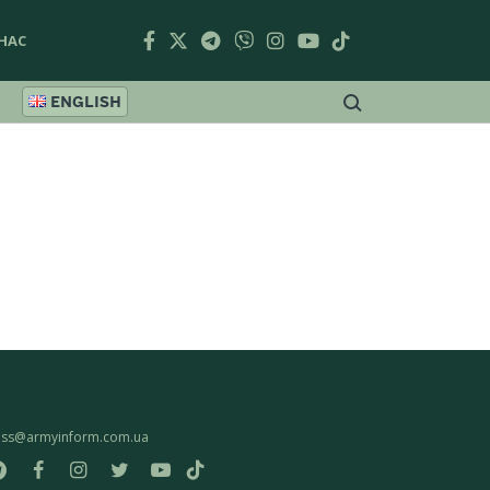
НАС
ENGLISH
ess@armyinform.com.ua