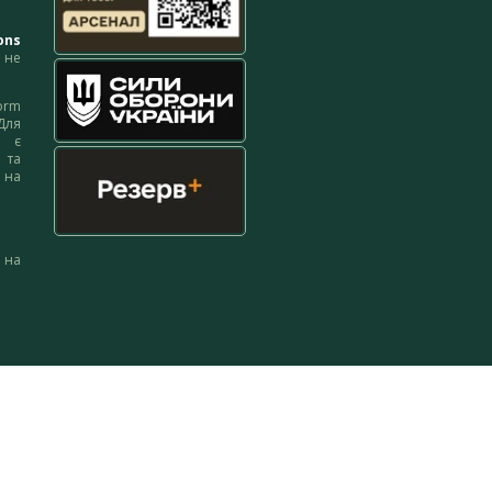
ons
не
orm
Для
м є
 та
 на
 на