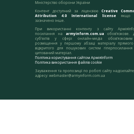
Міністерство оборони України
Контент доступний за ліцензією
Creative Comm
Attribution 4.0 International license
якщо 
зазначено інше.
При використанні контенту з сайту АрміяInf
посилання на
armyinform.com.ua
обов’язкове. 
суб’єктів у сфері онлайн-медіа обов’язкови
розміщення у першому абзаці матеріалу прямого
відкритого для пошукових систем гіперпосилання
цитований матеріал.
Політика користування сайтом АрміяInform
Політика використання файлів cookie
Зауваження та пропозиції по роботі сайту надсилайте
адресу:
webmaster@armyinform.com.ua