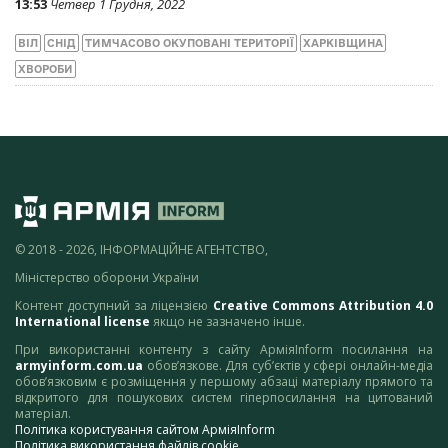
13:53
Четвер 1 Грудня, 2022
ВІЛ
СНІД
ТИМЧАСОВО ОКУПОВАНІ ТЕРИТОРІЇ
ХАРКІВЩИНА
ХВОРОБИ
© 2018 - 2026, ІНФОРМАЦІЙНЕ АГЕНТСТВО,
Міністерство оборони України
Контент доступний за ліцензією
Creative Commons Attribution 4.0
International license
якщо не зазначено інше.
При використанні контенту з сайту АрміяInform посилання на
armyinform.com.ua
обов’язкове. Для суб’єктів у сфері онлайн-медіа
обов’язковим є розміщення у першому абзаці матеріалу прямого та
відкритого для пошукових систем гіперпосилання на цитований
матеріал.
Політика користування сайтом АрміяInform
Політика використання файлів cookie