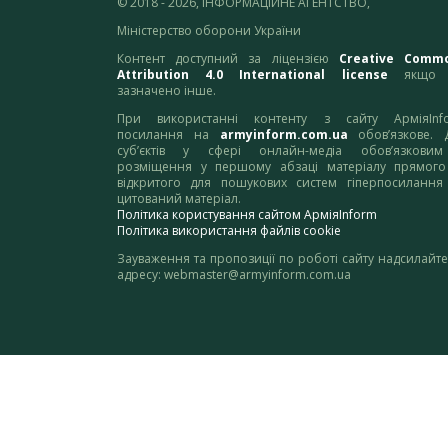
© 2018 - 2026, ІНФОРМАЦІЙНЕ АГЕНТСТВО,
Міністерство оборони України
Контент доступний за ліцензією
Creative Comm
Attribution 4.0 International license
якщо 
зазначено інше.
При використанні контенту з сайту АрміяInf
посилання на
armyinform.com.ua
обов’язкове. 
суб’єктів у сфері онлайн-медіа обов’язкови
розміщення у першому абзаці матеріалу прямого
відкритого для пошукових систем гіперпосилання
цитований матеріал.
Політика користування сайтом АрміяInform
Політика використання файлів cookie
Зауваження та пропозиції по роботі сайту надсилайте
адресу:
webmaster@armyinform.com.ua