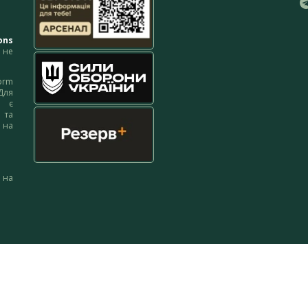
ons
не
orm
Для
м є
 та
 на
 на