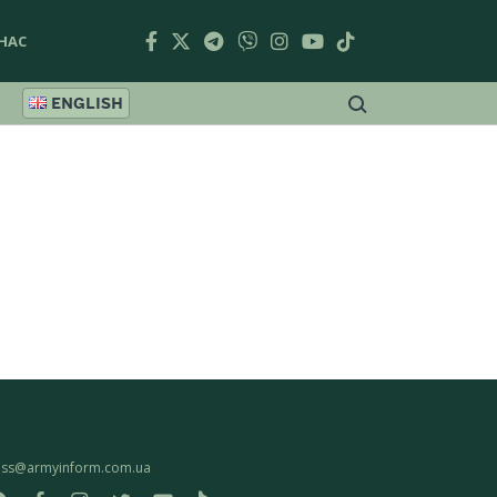
НАС
ENGLISH
ess@armyinform.com.ua