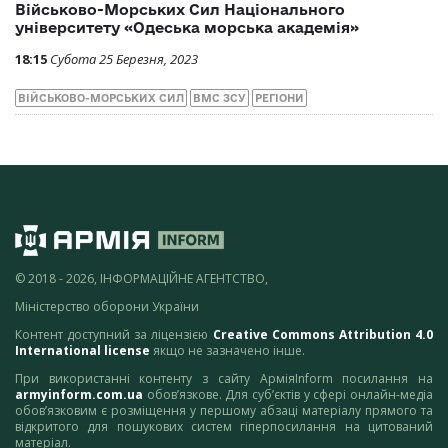
Військово-Морських Сил Національного
університету «Одеська морська академія»
18:15
Субота 25 Березня, 2023
ВІЙСЬКОВО-МОРСЬКИХ СИЛ
ВМС ЗСУ
РЕГІОНИ
© 2018 - 2026, ІНФОРМАЦІЙНЕ АГЕНТСТВО,
Міністерство оборони України
Контент доступний за ліцензією
Creative Commons Attribution 4.0
International license
якщо не зазначено інше.
При використанні контенту з сайту АрміяInform посилання на
armyinform.com.ua
обов’язкове. Для суб’єктів у сфері онлайн-медіа
обов’язковим є розміщення у першому абзаці матеріалу прямого та
відкритого для пошукових систем гіперпосилання на цитований
матеріал.