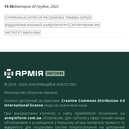
15:56
Вівторок 20 Грудня, 2022
STOPRUSSIA
АГРЕСІЯ РФ
БОЙОВА ТРАВМА СЕРЦЯ
ВІДДІЛЕННЯ ВОЄННОЇ КАРДІОХІРУРГІЇ
ВТОРГНЕННЯ РФ
ІНСТИТУТ АМОСОВА
© 2018 - 2026, ІНФОРМАЦІЙНЕ АГЕНТСТВО,
Міністерство оборони України
Контент доступний за ліцензією
Creative Commons Attribution 4.0
International license
якщо не зазначено інше.
При використанні контенту з сайту АрміяInform посилання на
armyinform.com.ua
обов’язкове. Для суб’єктів у сфері онлайн-медіа
обов’язковим є розміщення у першому абзаці матеріалу прямого та
відкритого для пошукових систем гіперпосилання на цитований