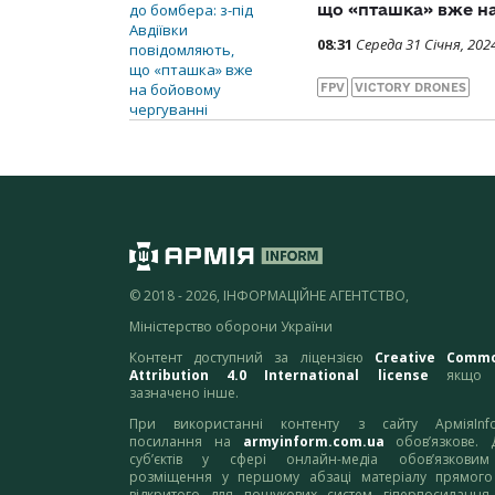
що «пташка» вже н
08:31
Середа 31 Січня, 202
FPV
VICTORY DRONES
© 2018 - 2026, ІНФОРМАЦІЙНЕ АГЕНТСТВО,
Міністерство оборони України
Контент доступний за ліцензією
Creative Comm
Attribution 4.0 International license
якщо 
зазначено інше.
При використанні контенту з сайту АрміяInf
посилання на
armyinform.com.ua
обов’язкове. 
суб’єктів у сфері онлайн-медіа обов’язкови
розміщення у першому абзаці матеріалу прямого
відкритого для пошукових систем гіперпосилання