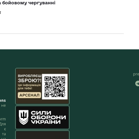
а бойовому чергуванні
4
pr
ons
не
orm
Для
м є
 та
 на