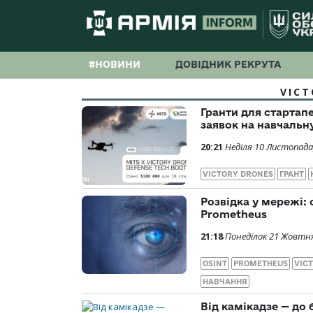
#НОВИНИ
ДОВІДНИК РЕКРУТА
VICT
Гранти для стартап
заявок на навчальн
20:21
Неділя 10 Листопада
VICTORY DRONES
ГРАНТ
Розвідка у мережі:
Prometheus
21:18
Понеділок 21 Жовтня
OSINT
PROMETHEUS
VIC
НАВЧАННЯ
Від камікадзе — до 