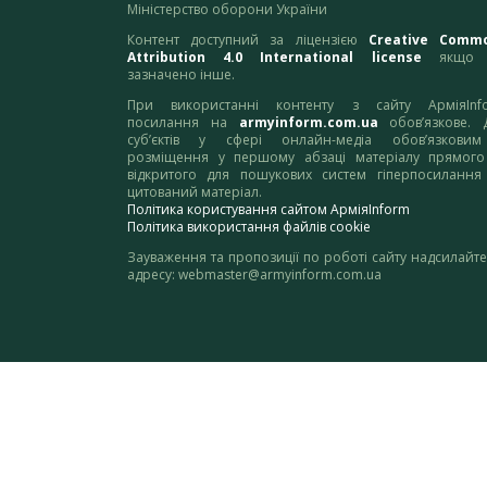
Міністерство оборони України
Контент доступний за ліцензією
Creative Comm
Attribution 4.0 International license
якщо 
зазначено інше.
При використанні контенту з сайту АрміяInf
посилання на
armyinform.com.ua
обов’язкове. 
суб’єктів у сфері онлайн-медіа обов’язкови
розміщення у першому абзаці матеріалу прямого
відкритого для пошукових систем гіперпосилання
цитований матеріал.
Політика користування сайтом АрміяInform
Політика використання файлів cookie
Зауваження та пропозиції по роботі сайту надсилайте
адресу:
webmaster@armyinform.com.ua