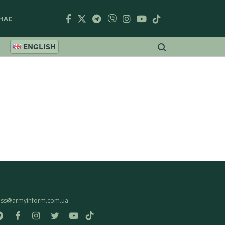
НАС
ENGLISH
ess@armyinform.com.ua