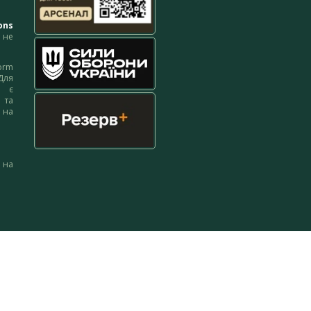
ons
не
orm
Для
м є
 та
 на
 на