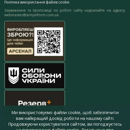
Політика використання файлів cookie
Зауваження та пропозиції по роботі сайту надсилайте на адресу:
webmaster@armyinform.com.ua
Ми використовуємо файли cookie, щоб забезпечити
вам найкращий досвід роботи на нашому сайті.
Продовжуючи користуватися сайтом, ви погоджуєтесь
press@armyinform.com.ua
на використання файлів cookie. Детальніше про