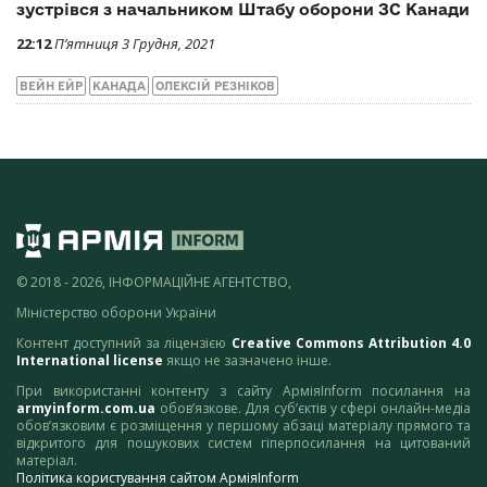
зустрівся з начальником Штабу оборони ЗС Канади
22:12
П’ятниця 3 Грудня, 2021
ВЕЙН ЕЙР
КАНАДА
ОЛЕКСІЙ РЕЗНІКОВ
© 2018 - 2026, ІНФОРМАЦІЙНЕ АГЕНТСТВО,
Міністерство оборони України
Контент доступний за ліцензією
Creative Commons Attribution 4.0
International license
якщо не зазначено інше.
При використанні контенту з сайту АрміяInform посилання на
armyinform.com.ua
обов’язкове. Для суб’єктів у сфері онлайн-медіа
обов’язковим є розміщення у першому абзаці матеріалу прямого та
відкритого для пошукових систем гіперпосилання на цитований
матеріал.
Політика користування сайтом АрміяInform