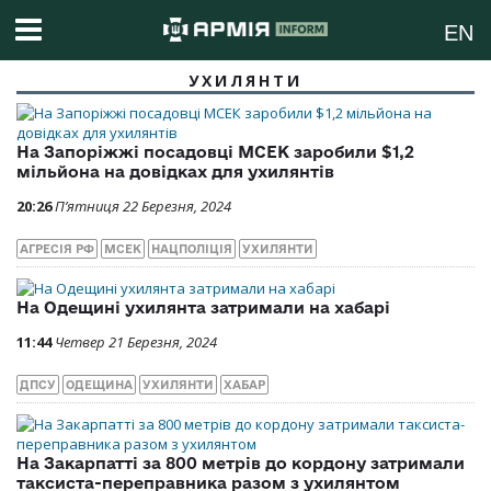
EN
УХИЛЯНТИ
На Запоріжжі посадовці МСЕК заробили $1,2
мільйона на довідках для ухилянтів
20:26
П’ятниця 22 Березня, 2024
АГРЕСІЯ РФ
МСЕК
НАЦПОЛІЦІЯ
УХИЛЯНТИ
На Одещині ухилянта затримали на хабарі
11:44
Четвер 21 Березня, 2024
ДПСУ
ОДЕЩИНА
УХИЛЯНТИ
ХАБАР
На Закарпатті за 800 метрів до кордону затримали
таксиста-переправника разом з ухилянтом