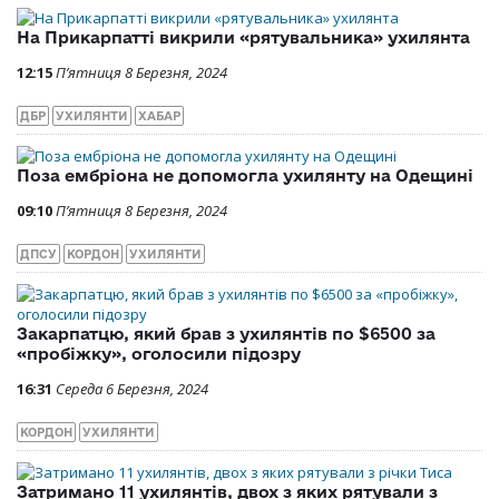
На Прикарпатті викрили «рятувальника» ухилянта
12:15
П’ятниця 8 Березня, 2024
ДБР
УХИЛЯНТИ
ХАБАР
Поза ембріона не допомогла ухилянту на Одещині
09:10
П’ятниця 8 Березня, 2024
ДПСУ
КОРДОН
УХИЛЯНТИ
Закарпатцю, який брав з ухилянтів по $6500 за
«пробіжку», оголосили підозру
16:31
Середа 6 Березня, 2024
КОРДОН
УХИЛЯНТИ
Затримано 11 ухилянтів, двох з яких рятували з