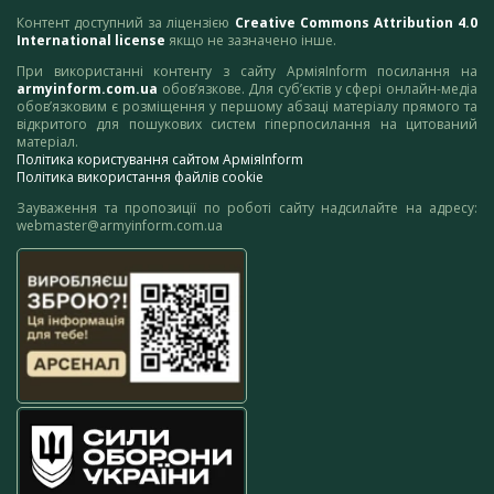
Контент доступний за ліцензією
Creative Commons Attribution 4.0
International license
якщо не зазначено інше.
При використанні контенту з сайту АрміяInform посилання на
armyinform.com.ua
обов’язкове. Для суб’єктів у сфері онлайн-медіа
обов’язковим є розміщення у першому абзаці матеріалу прямого та
відкритого для пошукових систем гіперпосилання на цитований
матеріал.
Політика користування сайтом АрміяInform
Політика використання файлів cookie
Зауваження та пропозиції по роботі сайту надсилайте на адресу:
webmaster@armyinform.com.ua