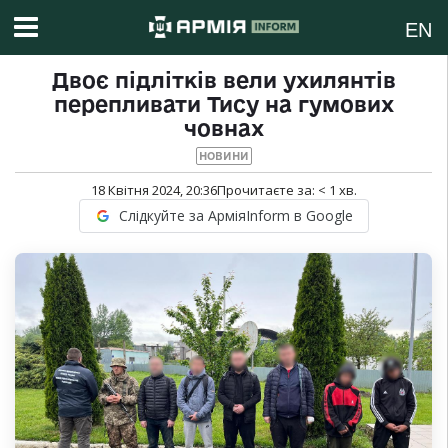
EN
Двоє підлітків вели ухилянтів
перепливати Тису на гумових
човнах
НОВИНИ
18 Квітня 2024, 20:36
Прочитаєте за:
< 1
хв.
Слідкуйте за АрміяInform в Google