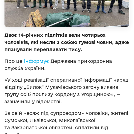
Двоє 14-річних підлітків вели чотирьох
чоловіків, які несли з собою гумові човни, адже
планували перепливати Тису.
Про це
інформує
Державна прикордонна
служба України.
«У ході реалізації оперативної інформації наряд
відділу „Вилок“ Мукачівського загону виявив
групу осіб поблизу кордону з Угорщиною», —
зазначили у відомстві.
За свій «вояж під супроводом» чоловіки, жителі
Сумської, Львівської, Миколаївської
та Закарпатської областей, сплатили від