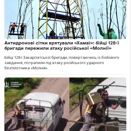
Антидронові сітки врятували «Хамві»: бійці 128-ї
бригади пережили атаку російської «Молнії»
Бійці 128-ї Закарпатської бригади, повертаючись із бойового
завдання, потрапили під атаку російського ударного
безпілотника «Молнія».