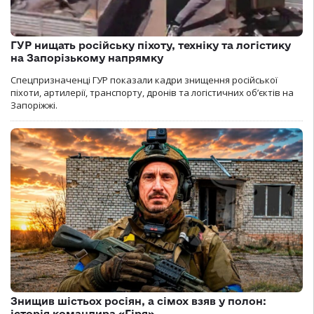
ГУР нищать російську піхоту, техніку та логістику
на Запорізькому напрямку
Спецпризначенці ГУР показали кадри знищення російської
піхоти, артилерії, транспорту, дронів та логістичних об’єктів на
Запоріжжі.
Знищив шістьох росіян, а сімох взяв у полон:
історія командира «Гіря»