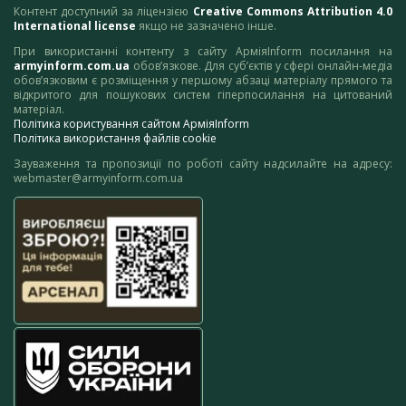
Контент доступний за ліцензією
Creative Commons Attribution 4.0
International license
якщо не зазначено інше.
При використанні контенту з сайту АрміяInform посилання на
armyinform.com.ua
обов’язкове. Для суб’єктів у сфері онлайн-медіа
обов’язковим є розміщення у першому абзаці матеріалу прямого та
відкритого для пошукових систем гіперпосилання на цитований
матеріал.
Політика користування сайтом АрміяInform
Політика використання файлів cookie
Зауваження та пропозиції по роботі сайту надсилайте на адресу:
webmaster@armyinform.com.ua