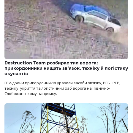
Destruction Team розбирає тил ворога:
прикордонники нищать зв’язок, техніку й логістику
окупантів
FPV-дрони прикордонників уразили засоби зв’язку, РЕБ і РЕР,
техніку, укриття та логістичний хаб ворога на Північно-
Слобожанському напрямку.