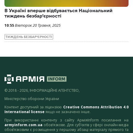
В Україні вперше відбувається Національний
тиждень безбар’єрності
10:55
Вівторок 20 Травня, 2025
ТИЖДЕНЬ БЕЗБАР’ЄРНОСТІ
© 2018 - 2026, ІНФОРМАЦІЙНЕ АГЕНТСТВО,
Міністерство оборони України
Контент доступний за ліцензією
Creative Commons Attribution 4.0
International license
якщо не зазначено інше.
При використанні контенту з сайту АрміяInform посилання на
armyinform.com.ua
обов’язкове. Для суб’єктів у сфері онлайн-медіа
обов’язковим є розміщення у першому абзаці матеріалу прямого та