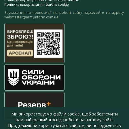
Політика використання файлів cookie
Зауваження та пропозиції по роботі сайту надсилайте на адресу:
webmaster@armyinform.com.ua
Ми використовуємо файли cookie, щоб забезпечити
вам найкращий досвід роботи на нашому сайті.
Продовжуючи користуватися сайтом, ви погоджуєтесь
press@armyinform.com.ua