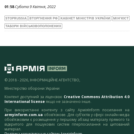
01:58
Субота 9 Квітня, 2022
STOPRUSSIA
ВТОРГНЕННЯ РФ
КАБІНЕТ МІНІСТРІВ УКРАЇНИ
МІН'ЮСТ
ТАБОРИ ВІЙСЬКОВОПОЛОНЕНИХ
© 2018 - 2026, ІНФОРМАЦІЙНЕ АГЕНТСТВО,
Міністерство оборони України
Контент доступний за ліцензією
Creative Commons Attribution 4.0
International license
якщо не зазначено інше.
При використанні контенту з сайту АрміяInform посилання на
armyinform.com.ua
обов’язкове. Для суб’єктів у сфері онлайн-медіа
обов’язковим є розміщення у першому абзаці матеріалу прямого та
відкритого для пошукових систем гіперпосилання на цитований
матеріал.
Політика користування сайтом АрміяInform