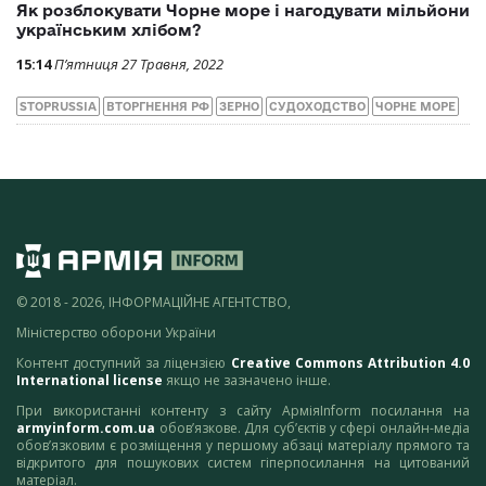
Як розблокувати Чорне море і нагодувати мільйони
українським хлібом?
15:14
П’ятниця 27 Травня, 2022
STOPRUSSIA
ВТОРГНЕННЯ РФ
ЗЕРНО
СУДОХОДСТВО
ЧОРНЕ МОРЕ
© 2018 - 2026, ІНФОРМАЦІЙНЕ АГЕНТСТВО,
Міністерство оборони України
Контент доступний за ліцензією
Creative Commons Attribution 4.0
International license
якщо не зазначено інше.
При використанні контенту з сайту АрміяInform посилання на
armyinform.com.ua
обов’язкове. Для суб’єктів у сфері онлайн-медіа
обов’язковим є розміщення у першому абзаці матеріалу прямого та
відкритого для пошукових систем гіперпосилання на цитований
матеріал.