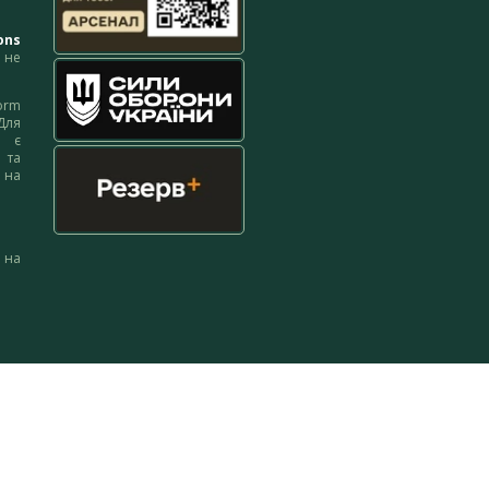
ons
не
orm
Для
м є
 та
 на
 на