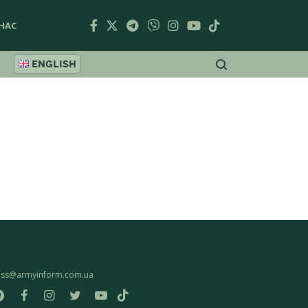
НАС
ENGLISH
ess@armyinform.com.ua