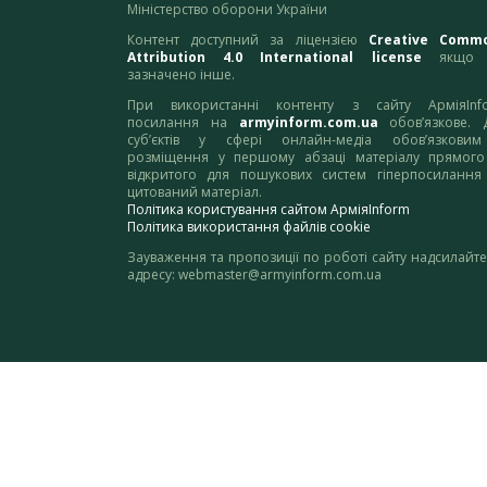
Міністерство оборони України
Контент доступний за ліцензією
Creative Comm
Attribution 4.0 International license
якщо 
зазначено інше.
При використанні контенту з сайту АрміяInf
посилання на
armyinform.com.ua
обов’язкове. 
суб’єктів у сфері онлайн-медіа обов’язкови
розміщення у першому абзаці матеріалу прямого
відкритого для пошукових систем гіперпосилання
цитований матеріал.
Політика користування сайтом АрміяInform
Політика використання файлів cookie
Зауваження та пропозиції по роботі сайту надсилайте
адресу:
webmaster@armyinform.com.ua