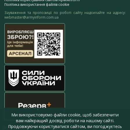
Політика використання файлів cookie
Зауваження та пропозиції по роботі сайту надсилайте на адресу:
webmaster@armyinform.com.ua
Ми використовуємо файли cookie, щоб забезпечити
вам найкращий досвід роботи на нашому сайті.
Продовжуючи користуватися сайтом, ви погоджуєтесь
press@armyinform.com.ua