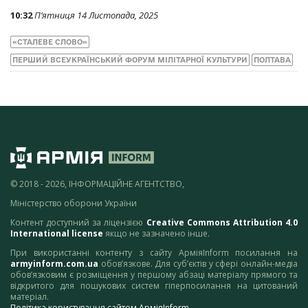
10:32
П’ятниця 14 Листопада, 2025
«СТАЛЕВЕ СЛОВО»
ПЕРШИЙ ВСЕУКРАЇНСЬКИЙ ФОРУМ МІЛІТАРНОЇ КУЛЬТУРИ
ПОЛТАВА
© 2018 - 2026, ІНФОРМАЦІЙНЕ АГЕНТСТВО,
Міністерство оборони України
Контент доступний за ліцензією
Creative Commons Attribution 4.0
International license
якщо не зазначено інше.
При використанні контенту з сайту АрміяInform посилання на
armyinform.com.ua
обов’язкове. Для суб’єктів у сфері онлайн-медіа
обов’язковим є розміщення у першому абзаці матеріалу прямого та
відкритого для пошукових систем гіперпосилання на цитований
матеріал.
Політика користування сайтом АрміяInform