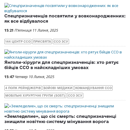
Спецпризначенців посвятили у вовконародженних:
як все відбувалося
15:21
П’ятниця 11 Липня, 2025
144 ЦЕНТР ССО
ПРИСВЯТА
ССО ЗСУ
Янголи-хірурги для спецпризначенців: хто рятує
бійців ССО в найскладніших умовах
15:47
Четвер 10 Липня, 2025
4 ПОЛК РЕЙНДЖЕРІВ
БОЙОВІ МЕДИКИ
КОМАНДУВАННЯ ССО
МОБІЛЬНІ ХІРУРГІЧНІ ГРУПИ (SOST)
ССО ЗСУ
«Земледелие», що сіє смерть: спецпризначенці
знищили новітню систему мінування ворога