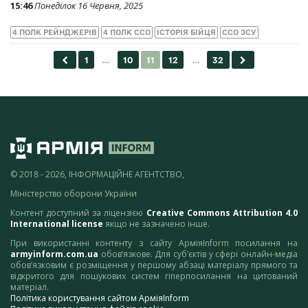
15:46
Понеділок 16 Червня, 2025
4 ПОЛК РЕЙНДЖЕРІВ
4 ПОЛК ССО
ІСТОРІЯ БІЙЦЯ
ССО ЗСУ
© 2018 - 2026, ІНФОРМАЦІЙНЕ АГЕНТСТВО,
Міністерство оборони України
Контент доступний за ліцензією
Creative Commons Attribution 4.0
International license
якщо не зазначено інше.
При використанні контенту з сайту АрміяInform посилання на
armyinform.com.ua
обов’язкове. Для суб’єктів у сфері онлайн-медіа
обов’язковим є розміщення у першому абзаці матеріалу прямого та
відкритого для пошукових систем гіперпосилання на цитований
матеріал.
Політика користування сайтом АрміяInform