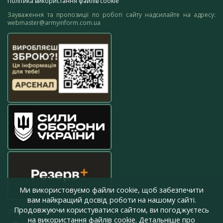
Політика використання файлів cookie
Зауваження та пропозиції по роботі сайту надсилайте на адресу:
webmaster@armyinform.com.ua
Ми використовуємо файли cookie, щоб забезпечити
вам найкращий досвід роботи на нашому сайті.
Продовжуючи користуватися сайтом, ви погоджуєтесь
press@armyinform.com.ua
на використання файлів cookie. Детальніше про