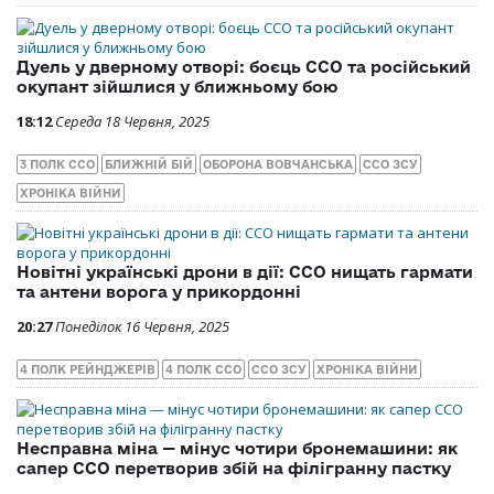
Дуель у дверному отворі: боєць ССО та російський
окупант зійшлися у ближньому бою
18:12
Середа 18 Червня, 2025
3 ПОЛК ССО
БЛИЖНІЙ БІЙ
ОБОРОНА ВОВЧАНСЬКА
ССО ЗСУ
ХРОНІКА ВІЙНИ
Новітні українські дрони в дії: ССО нищать гармати
та антени ворога у прикордонні
20:27
Понеділок 16 Червня, 2025
4 ПОЛК РЕЙНДЖЕРІВ
4 ПОЛК ССО
ССО ЗСУ
ХРОНІКА ВІЙНИ
Несправна міна — мінус чотири бронемашини: як
сапер ССО перетворив збій на філігранну пастку