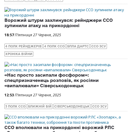
Ворожий штурм захлинувся: рейнджери ССО
зупинили атаку на прикордонні
18:57
П’ятниця 27 Червня, 2025
4 ПОЛК РЕЙНДЖЕРІВ
4 ПОЛК ССО
БПЛА ДАРТС
ССО ЗСУ
ХРОНІКА ВІЙНИ
«Нас просто засипали фосфором»:
спецпризначенець розповів, як росіяни
«випалювали» Сіверськодонецьк
12:53
П’ятниця 27 Червня, 2025
3 ПОЛК ССО
БЛИЖНІЙ БІЙ
СІВЕРСЬКОДОНЕЦЬК
ССО ЗСУ
ССО вполювали на прикордонні ворожий РЛС