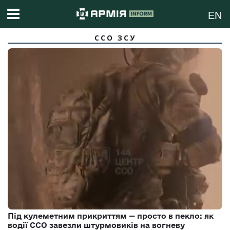
EN
ССО ЗСУ
Під кулеметним прикриттям — просто в пекло: як
водії ССО завезли штурмовиків на вогневу