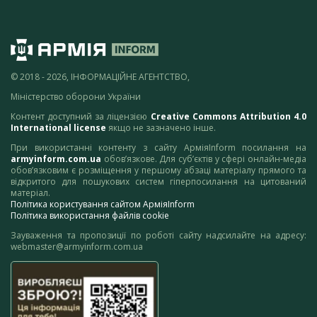
© 2018 - 2026, ІНФОРМАЦІЙНЕ АГЕНТСТВО,
Міністерство оборони України
Контент доступний за ліцензією
Creative Commons Attribution 4.0
International license
якщо не зазначено інше.
При використанні контенту з сайту АрміяInform посилання на
armyinform.com.ua
обов’язкове. Для суб’єктів у сфері онлайн-медіа
обов’язковим є розміщення у першому абзаці матеріалу прямого та
відкритого для пошукових систем гіперпосилання на цитований
матеріал.
Політика користування сайтом АрміяInform
Політика використання файлів cookie
Зауваження та пропозиції по роботі сайту надсилайте на адресу:
webmaster@armyinform.com.ua