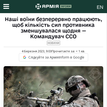
EN
Наші воїни безперервно працюють,
щоб кількість сил противника
зменшувалася щодня —
Командувач ССО
НОВИНИ
4 Березня 2023, 9:03
Прочитаєте за:
< 1
хв.
Слідкуйте за АрміяInform в Google