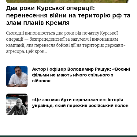
Два роки Курської операції:
перенесення війни на територію рф та
злам планів Кремля
Сьогодні виповнюється два роки від початку Курської
операції — безпрецедентної за задумом і виконанням
кампанії, яка перенесла бойові дії на територію держави-
агресора. Цей крок…
Актор і офіцер Володимир Ращук: «Воєнні
фільми не мають нічого спільного з
війною»
«Це зло має бути переможене»: історія
українця, який пережив російський полон