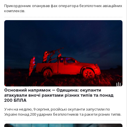
Прикордонник опанував фах оператора безпілотних авіаційних
комплексів.
Основний напрямок — Одещина: окупанти
атакували вночі ракетами різних типів та понад
200 БПЛА
У ніч на неділю, 9 серпня, російські окупанти запустили по
Україні понад 200 ударних безпілотників та ракети різних типів.