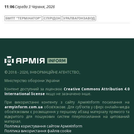
11:06
Середа 3 Червня, 2026
БМПТ "ТЕРМІНАТОР"
СПІРІДОН
УРАЛВАГОНЗАВОД
© 2018 - 2026, ІНФОРМАЦІЙНЕ АГЕНТСТВО,
Міністерство оборони України
Контент доступний за ліцензією
Creative Commons Attribution 4.0
International license
якщо не зазначено інше.
При використанні контенту з сайту АрміяInform посилання на
armyinform.com.ua
обов’язкове. Для суб’єктів у сфері онлайн-медіа
обов’язковим є розміщення у першому абзаці матеріалу прямого та
відкритого для пошукових систем гіперпосилання на цитований
матеріал.
Політика користування сайтом АрміяInform
Політика використання файлів cookie