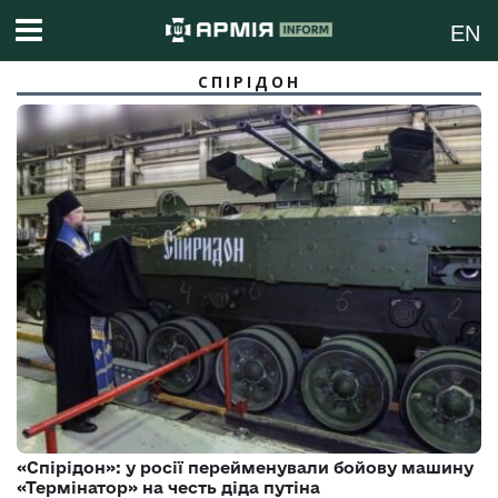
EN
СПІРІДОН
«Спірідон»: у росії перейменували бойову машину
«Термінатор» на честь діда путіна