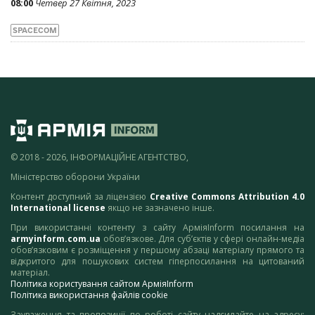
08:00
Четвер 27 Квітня, 2023
SPACECOM
© 2018 - 2026, ІНФОРМАЦІЙНЕ АГЕНТСТВО,
Міністерство оборони України
Контент доступний за ліцензією
Creative Commons Attribution 4.0
International license
якщо не зазначено інше.
При використанні контенту з сайту АрміяInform посилання на
armyinform.com.ua
обов’язкове. Для суб’єктів у сфері онлайн-медіа
обов’язковим є розміщення у першому абзаці матеріалу прямого та
відкритого для пошукових систем гіперпосилання на цитований
матеріал.
Політика користування сайтом АрміяInform
Політика використання файлів cookie
Зауваження та пропозиції по роботі сайту надсилайте на адресу: