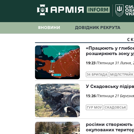
#НОВИНИ
ДОВІДНИК РЕКРУТА
С
«Працюють у глибо
розширюють зону у
19:23
П’ятниця 31 Липня, 
34 БРИГАДА
МІДЛСТРАЙК
У Скадовську підір
15:26
П’ятниця 21 Березня
ГУР МОУ
СКАДОВСЬК
росіяни створюють
окупованих територ