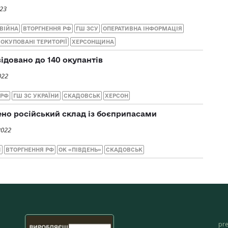
023
ВІЙНА
ВТОРГНЕННЯ РФ
ГШ ЗСУ
ОПЕРАТИВНА ІНФОРМАЦІЯ
ОКУПОВАНІ ТЕРИТОРІЇ
ХЕРСОНЩИНА
ідовано до 140 окупантів
022
 РФ
ГШ ЗС УКРАЇНИ
СКАДОВСЬК
ХЕРСОН
но російський склад із боєприпасами
2022
И
ВТОРГНЕННЯ РФ
ОК «ПІВДЕНЬ»
СКАДОВСЬК
pr