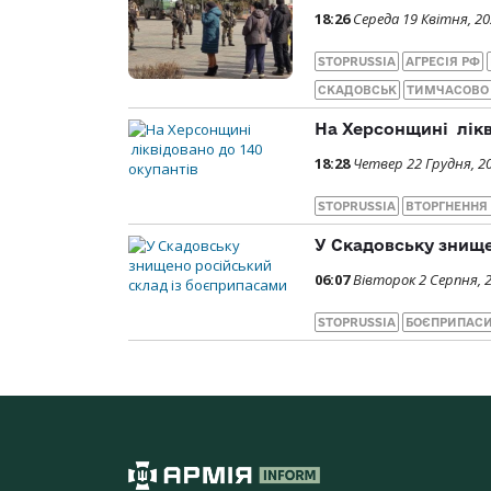
18:26
Середа 19 Квітня, 2
STOPRUSSIA
АГРЕСІЯ РФ
СКАДОВСЬК
ТИМЧАСОВО 
На Херсонщині лікв
18:28
Четвер 22 Грудня, 2
STOPRUSSIA
ВТОРГНЕННЯ
У Скадовську знище
06:07
Вівторок 2 Серпня, 
STOPRUSSIA
БОЄПРИПАС