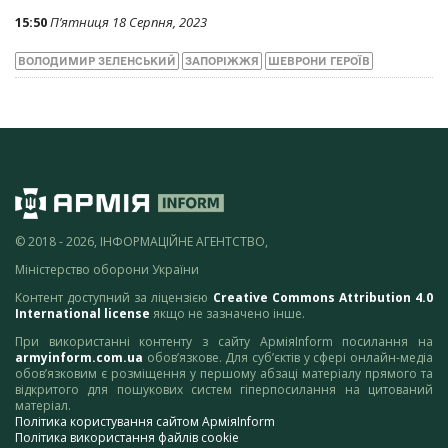
15:50
П’ятниця 18 Серпня, 2023
ВОЛОДИМИР ЗЕЛЕНСЬКИЙ
ЗАПОРІЖЖЯ
ШЕВРОНИ ГЕРОЇВ
© 2018 - 2026, ІНФОРМАЦІЙНЕ АГЕНТСТВО,
Міністерство оборони України
Контент доступний за ліцензією
Creative Commons Attribution 4.0
International license
якщо не зазначено інше.
При використанні контенту з сайту АрміяInform посилання на
armyinform.com.ua
обов’язкове. Для суб’єктів у сфері онлайн-медіа
обов’язковим є розміщення у першому абзаці матеріалу прямого та
відкритого для пошукових систем гіперпосилання на цитований
матеріал.
Політика користування сайтом АрміяInform
Політика використання файлів cookie