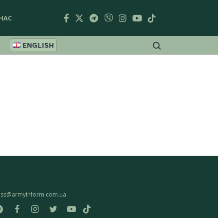
НАС
ENGLISH
ess@armyinform.com.ua