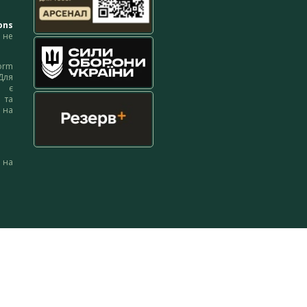
ons
не
orm
Для
м є
 та
 на
 на