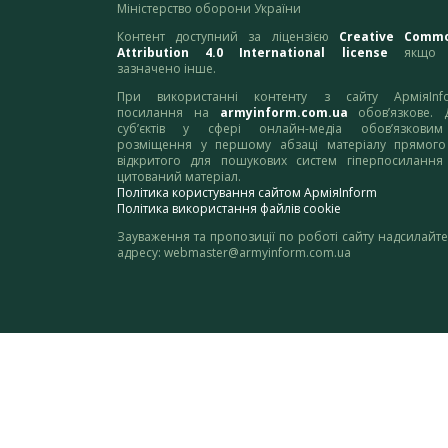
Міністерство оборони України
Контент доступний за ліцензією
Creative Comm
Attribution 4.0 International license
якщо 
зазначено інше.
При використанні контенту з сайту АрміяInf
посилання на
armyinform.com.ua
обов’язкове. 
суб’єктів у сфері онлайн-медіа обов’язкови
розміщення у першому абзаці матеріалу прямого
відкритого для пошукових систем гіперпосилання
цитований матеріал.
Політика користування сайтом АрміяInform
Політика використання файлів cookie
Зауваження та пропозиції по роботі сайту надсилайте
адресу:
webmaster@armyinform.com.ua