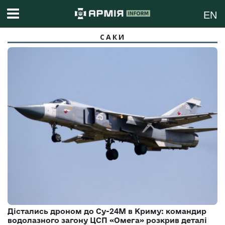
EN
САКИ
Дістались дроном до Су-24М в Криму: командир
водолазного загону ЦСП «Омега» розкрив деталі