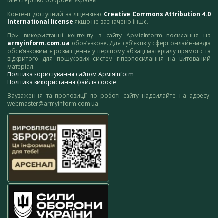
Міністерство оборони України
Контент доступний за ліцензією
Creative Commons Attribution 4.0
International license
якщо не зазначено інше.
При використанні контенту з сайту АрміяInform посилання на
armyinform.com.ua
обов’язкове. Для суб’єктів у сфері онлайн-медіа
обов’язковим є розміщення у першому абзаці матеріалу прямого та
відкритого для пошукових систем гіперпосилання на цитований
матеріал.
Політика користування сайтом АрміяInform
Політика використання файлів cookie
Зауваження та пропозиції по роботі сайту надсилайте на адресу:
webmaster@armyinform.com.ua