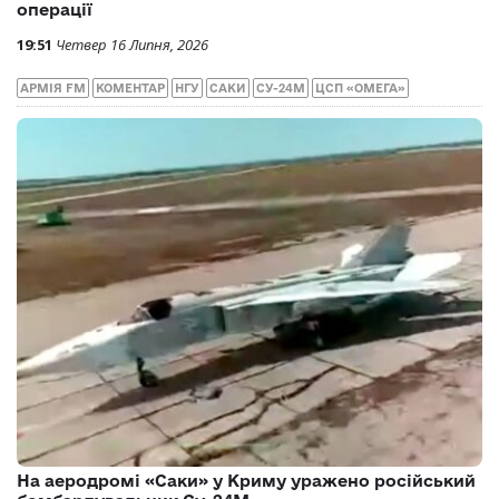
операції
19:51
Четвер 16 Липня, 2026
АРМІЯ FM
КОМЕНТАР
НГУ
САКИ
СУ-24М
ЦСП «ОМЕГА»
На аеродромі «Саки» у Криму уражено російський