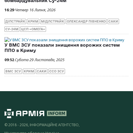
бомбардувальник Су-24М
16:29
Четвер 16 Липня, 2026
ДІПСТРАЙК
КРИМ
МІДЛСТРАЙК
ОЛЕКСАНДР ПІВНЕНКО
САКИ
СУ-24М
ЦСП «ОМЕГА»
У ВМС ЗСУ показали знищення ворожих систем
ППО в Криму
09:52
Субота 29 Листопада, 2025
ВМС ЗСУ
КРИМ
САКИ
ССО ЗСУ
© 2018 - 2026, ІНФОРМАЦІЙНЕ АГЕНТСТВО,